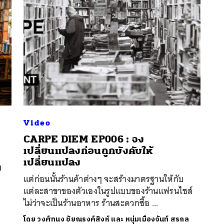
Video
CARPE DIEM EP006 : จง
นหา
เปลี่ยนแปลงก่อนถูกบังคับให้
SHARE
TWEET
LINE
EMAIL
เปลี่ยนแปลง
)
แต่ก่อนนั้นร้านค้าต่างๆ จะสร้างมาตรฐานให้กับ
แต่ละสาขาของตัวเองในรูปแบบของร้านแฟรนไชส์
ไม่ว่าจะเป็นร้านอาหาร ร้านสะดวกซื้อ ...
โดย
วงศ์ทนง ชัยณรงค์สิงห์ และ หนุ่มเมืองจันท์ สรกล