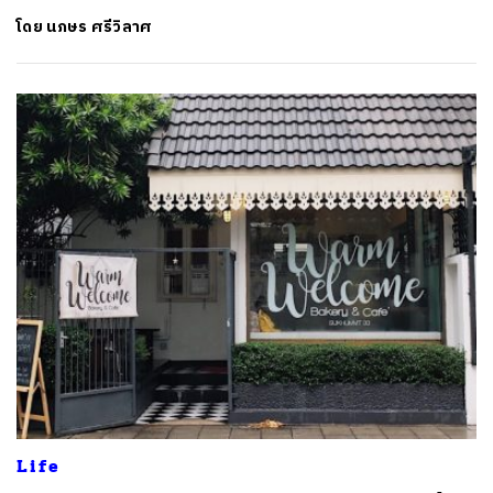
โดย
นภษร ศรีวิลาศ
Life