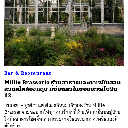
ค้นหา
SHARE
TWEET
LINE
EMAIL
Bar & Restaurant
Millie Brasserie ร้านอาหารและคาเฟ่ในสวน
สวยสไตล์อังกฤษ ที่ซ่อนตัวในซอยพหลโยธิน
12
‘พลอย’ - ฐาติกานต์ ตัณฑจินนะ เจ้าของร้าน Millie
Brasserie เธออยากให้ทุกคนเข้ามาที่ร้านรู้สึกเหมือนอยู่บ้าน
ได้กินอาหารโฮมมี่หน้าตาสวยงามในบรรยากาศร่มรื่นและมี
ชีวิตชีวา