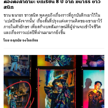
ต้องตั้งคำถาม: บทเรียน 8 ปี จาก ฆนาธร ขาว
สนิท
ชวน​ ฆนาธร ขาวสนิท พูดคุยถึงเรื่องราวที่ถูกบันทึกเอาไว้ใน
‘แปดปีหลังจากนั้น’ เรื่องสั้นที่ปรุงแต่งความคิดของเขาเอาไว้
ภายในตัวอักษร เพื่อสร้างบทสัมภาษณ์ที่ผู้อ่านจะเข้าใจชีวิต
และเรื่องราวแปดปีที่ผ่านมามากยิ่งขึ้น
ค้นหา
โดย
กฤตนัย จงไกรจักร
SHARE
TWEET
LINE
EMAIL