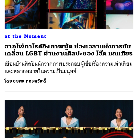
at the Moment
จากไพ่ทาโรต์ถึงภาพนู้ด ช่วงเวลาแห่งการขับ
เคลื่อน LGBT ผ่านงานศิลปะของ โอ๊ต มณเฑียร
เยือนบ้านศิลปินนักวาดภาพประกอบผู้เชื่อเรื่องความเท่าเทียม
และหลากหลายในความเป็นมนุษย์
โดย
ชยพล ทองสวัสดิ์