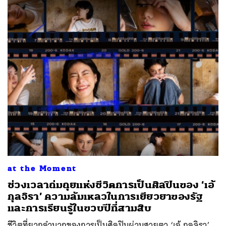
at the Moment
ช่วงเวลาถ่มถุยแห่งชีวิตการเป็นศิลปินของ ‘เอ้
กุลจิรา’ ความล้มเหลวในการเยียวยาของรัฐ
และการเรียนรู้ในขวบปีที่สามสิบ
ชีวิตที่ยากลำบากของการเป็นศิลปินผ่านสายตา ‘เอ้ กุลจิรา’