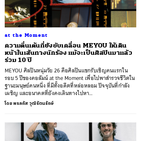
at the Moment
ความตื่นเต้นที่ยังขับเคลื่อน MEYOU ให้เดิน
หน้าในเส้นทางนักร้อง แม้จะเป็นศิลปินมาแล้ว
ร่วม 10 ปี
MEYOU ศิลปินหนุ่มวัย 26 คือศิลปินแขกรับเชิญคนแรกใน
รอบ 5 ปีของคอลัมน์ at the Moment เพื่อไปพาสำรวจชีวิตใน
ฐานะมนุษย์คนหนึ่ง ที่มีทั้งอดีตที่หล่อหลอม ปัจจุบันที่กำลัง
เผชิญ และอนาคตที่ยังคงเดินทางไปหา…
โดย
พรลภัส วุฒิรัตนรักษ์