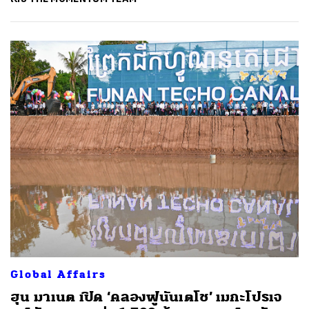
Global Affairs
ฮุน มาเนต เปิด ‘คลองฟูนันเตโช’ เมกะโปรเจ