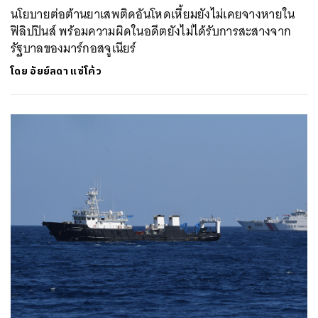
นโยบายต่อต้านยาเสพติดอันโหดเหี้ยมยังไม่เคยจางหายใน
ฟิลิปปินส์ พร้อมความผิดในอดีตยังไม่ได้รับการสะสางจาก
รัฐบาลของมาร์กอสจูเนียร์
โดย
อัยย์ลดา แซ่โค้ว