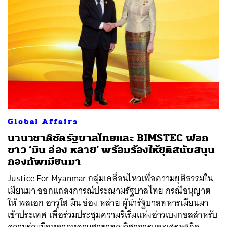
Global Affairs
นานาชาติซัดรัฐบาลไทยและ BIMSTEC ฟอก
ขาว ‘มิน อ่อง หลาย’ พร้อมร้องให้ยุติสนับสนุน
กองทัพเมียนมา
Justice For Myanmar กลุ่มเคลื่อนไหวเพื่อความยุติธรรมใน
เมียนมา ออกแถลงการณ์ประณามรัฐบาลไทย กรณีอนุญาต
ให้ พลเอก อาวุโส มิน อ่อง หล่าย ผู้นำรัฐบาลทหารเมียนมา
เข้าประเทศ เพื่อร่วมประชุมความริเริ่มแห่งอ่าวเบงกอลสำหรับ