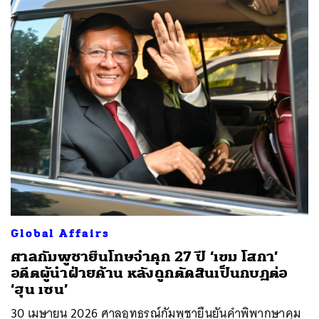
Global Affairs
ศาลกัมพูชายืนโทษจำคุก 27 ปี ‘เขม โสกา’
อดีตผู้นำฝ่ายค้าน หลังถูกตัดสินเป็นกบฏต่อ
‘ฮุน เซน’
30 เมษายน 2026 ศาลอุทธรณ์กัมพูชายืนยันคำพิพากษาคุม