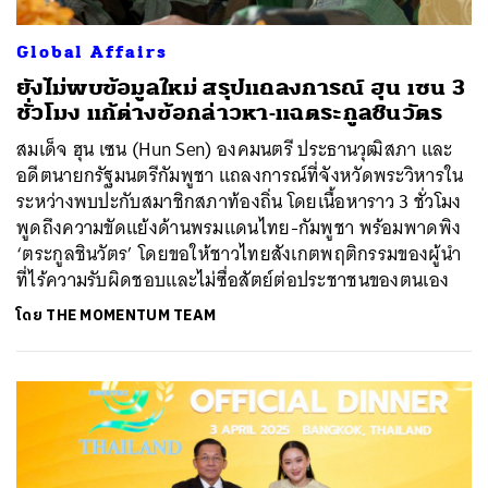
Global Affairs
ยังไม่พบข้อมูลใหม่ สรุปแถลงการณ์ ฮุน เซน 3
ชั่วโมง แก้ต่างข้อกล่าวหา-แฉตระกูลชินวัตร
สมเด็จ​ ฮุน เซน (Hun Sen) องคมนตรี ประธานวุฒิสภา และ
อดีตนายกรัฐมนตรีกัมพูชา แถลงการณ์ที่จังหวัดพระวิหารใน
ระหว่างพบปะกับสมาชิกสภาท้องถิ่น โดยเนื้อหาราว 3 ชั่วโมง
พูดถึงความขัดแย้งด้านพรมแดนไทย-กัมพูชา พร้อมพาดพิง
‘ตระกูลชินวัตร’ โดยขอให้ชาวไทยสังเกตพฤติกรรมของผู้นำ
ที่ไร้ความรับผิดชอบและไม่ซื่อสัตย์ต่อประชาชนของตนเอง
โดย
THE MOMENTUM TEAM