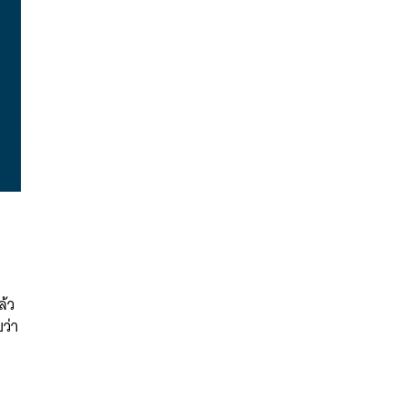
นหา
SHARE
TWEET
LINE
EMAIL
ล้ว
บว่า