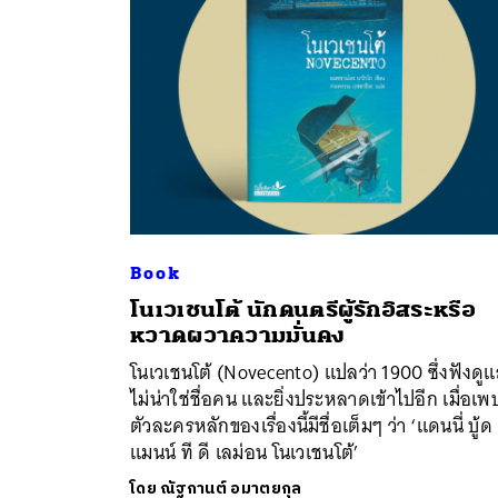
Book
โนเวเชนโต้ นักดนตรีผู้รักอิสระหรือ
ค้
หวาดผวาความมั่นคง
โนเวเชนโต้ (Novecento) แปลว่า 1900 ซึ่งฟังดูแ
ไม่น่าใช่ชื่อคน และยิ่งประหลาดเข้าไปอีก เมื่อเพ
ตัวละครหลักของเรื่องนี้มีชื่อเต็มๆ ว่า ‘แดนนี่ บู้ด
แมนน์ ที ดี เลม่อน โนเวเชนโต้’
โดย
ณัฐกานต์ อมาตยกุล