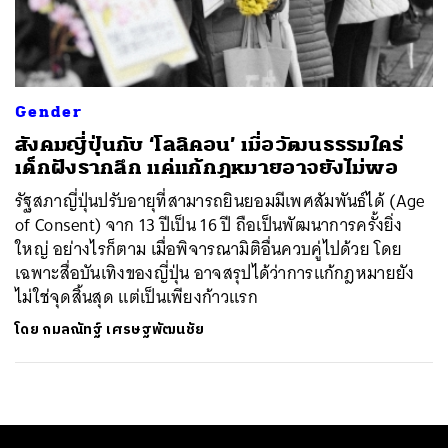
ค้นหา
SHARE
TWEET
LINE
EMAIL
Gender
สังคมญี่ปุ่นกับ ‘โลลิคอน’ เมื่อวัฒนธรรมใคร่
เด็กฝังรากลึก แค่แก้กฎหมายอาจยังไม่พอ
รัฐสภาญี่ปุ่นปรับอายุที่สามารถยินยอมมีเพศสัมพันธ์ได้ (Age
of Consent) จาก 13 ปีเป็น 16 ปี ถือเป็นพัฒนาการครั้งยิ่ง
ใหญ่ อย่างไรก็ตาม เมื่อพิจารณามิติอื่นควบคู่ไปด้วย โดย
เฉพาะสื่อบันเทิงของญี่ปุ่น อาจสรุปได้ว่าการแก้กฎหมายยัง
ไม่ใช่จุดสิ้นสุด แต่เป็นเพียงก้าวแรก
โดย
กมลณัทฐ์ เศรษฐพัฒนชัย