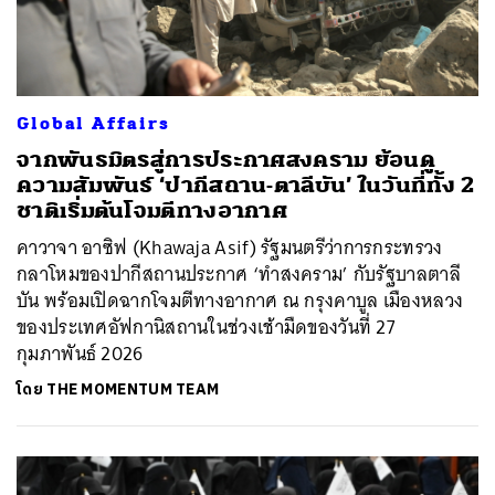
Global Affairs
จากพันธมิตรสู่การประกาศสงคราม ย้อนดู
ความสัมพันธ์ ‘ปากีสถาน-ตาลีบัน’ ในวันที่ทั้ง 2
ชาติเริ่มต้นโจมตีทางอากาศ
คาวาจา อาซิฟ (Khawaja Asif) รัฐมนตรีว่าการกระทรวง
กลาโหมของปากีสถานประกาศ ‘ทำสงคราม’ กับรัฐบาลตาลี
บัน พร้อมเปิดฉากโจมตีทางอากาศ ณ กรุงคาบูล เมืองหลวง
ของประเทศอัฟกานิสถานในช่วงเช้ามืดของวันที่ 27
กุมภาพันธ์ 2026
โดย
THE MOMENTUM TEAM