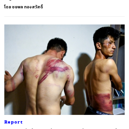
โดย
ชยพล ทองสวัสดิ์
ค้นหา
SHARE
TWEET
LINE
EMAIL
Report