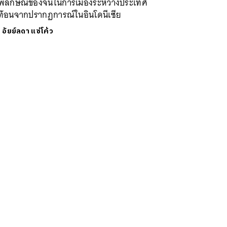
พลักษณ์ของจีนในการเมืองระหว่างประเทศ
ท้อนจากปรากฏการณ์ในอินโดนีเซีย
ย
อัยย์ลดา แซ่โค้ว