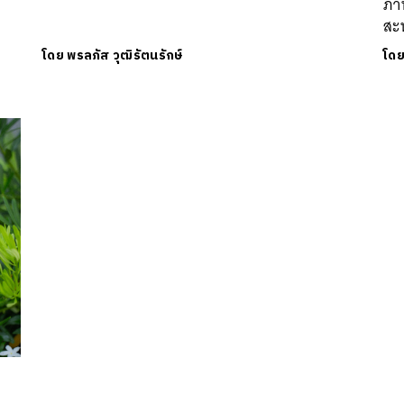
ภา
สะ
โดย
พรลภัส วุฒิรัตนรักษ์
โด
นหา
SHARE
TWEET
LINE
EMAIL