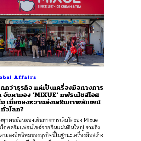
obal Affairs
กกว่าธุรกิจ แต่เป็นเครื่องมือทางการ
ต จับตามอง ‘MIXUE’ แฟรนไชส์ไอศ
ีม เมื่อของหวานส่งเสริมภาพลักษณ์
นทั่วโลก?
นทุกคนย้อนมองเส้นทางการเติบโตของ Mixue
านไอศครีมแฟรนไชส์จากจีนแผ่นดินใหญ่ รวมถึง
ตามองอิทธิพลของธุรกิจนี้ในฐานะเครื่องมือสร้าง