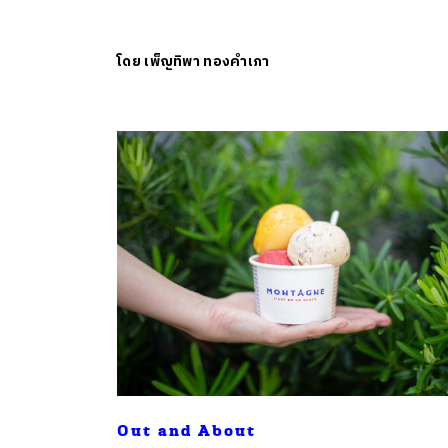
โดย
เพ็ญทิพา ทองคำเภา
ค้
Out and About