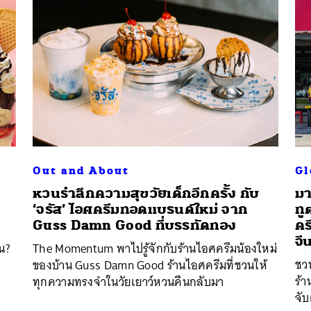
Out and About
Gl
หวนรำลึกความสุขวัยเด็กอีกครั้ง กับ
มา
‘จรัส’ ไอศครีมทอดแบรนด์ใหม่ จาก
ทู
Guss Damn Good ที่บรรทัดทอง
คร
จี
น?
The Momentum พาไปรู้จักกับร้านไอศครีมน้องใหม่
ชว
ของบ้าน Guss Damn Good ร้านไอศครีมที่ชวนให้
ร้
ทุกความทรงจำในวัยเยาว์หวนคืนกลับมา
จับ