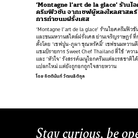
‘Montagne l’art de la glace’ ร้านไ
ครีมฟิวชัน จากเชฟผู้หลงใหลศาสตร์
การทำขนมฝรั่งเศส
‘Montagne l’art de la glace’ ร้านไอศครีมฟิวชั
และขนมหวานสไตล์ฝรั่งเศส ย่านเจริญราษฎร์ ที่
ตั้งโดย ‘เชฟปูน-ภูผา ชุณหรัศมิ์’ เชฟขนมหวานดี
แชมป์รายการ Sweet Chef Thailand ที่ใช้ ‘ความร
และ ‘หัวใจ’ รังสรรค์เมนูไอกครีมแต่ละรสชาติได
แปลกใหม่ แต่ยังถูกอกถูกใจสายหวาน
โดย
กิตตินันท์ วัฒนธิติกุล
Stay curious, be op