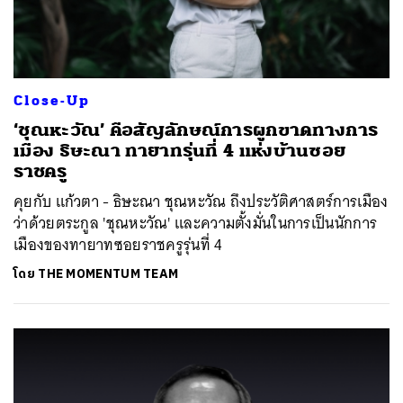
Close-Up
‘ชุณหะวัณ’ คือสัญลักษณ์การผูกขาดทางการ
เมือง ธิษะณา ทายาทรุ่นที่ 4 แห่งบ้านซอย
ราชครู
คุยกับ แก้วตา - ธิษะณา ชุณหะวัณ ถึงประวัติศาสตร์การเมือง
ว่าด้วยตระกูล 'ชุณหะวัณ' และความตั้งมั่นในการเป็นนักการ
เมืองของทายาทซอยราชครูรุ่นที่ 4
โดย
THE MOMENTUM TEAM
ค้นหา
SHARE
TWEET
LINE
EMAIL