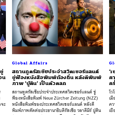
Global Affairs
Gl
ู่
สถานทูตรัสเซียประจำสวิตเซอร์แลนด์
‘เ
หวน
ขู่ฟ้องหนังสือพิมพ์ท้องถิ่น หลังตีพิมพ์
คา
ภาพ ‘ปูติน’ เป็นตัวตลก
คร
ร
สถานทูตรัสเซียประจำประเทศสวิตเซอร์แลนด์ ขู่
โวโ
ย
ฟ้องหนังสือพิมพ์ Neue Zürcher Zeitung (NZZ)
เม
กจะ
หนังสือพิมพ์ของประเทศสวิตเซอร์แลนด์ หลังตี
ควา
พิมพ์ภาพตัดต่อประธานาธิบดีรัสเซีย วลาดีมีร์ ปูติน
เยื