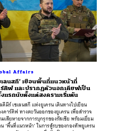
obal Affairs
ซเลนสกี’ เยือนพื้นที่แนวหน้าที่
ร์คิฟ และปรากฏตัวนอกเคียฟเป็น
ั้งแรกนับตั้งแต่สงครามเริ่มต้น
ลดีมีร์ เซเลนสกี แห่งยูเครน เดินทางไปเยือน
ืองคาร์คิฟ ทางตะวันออกของยูเครน เพื่อสำรวจ
มเสียหายจากการบุกรุกของรัสเซีย พร้อมเยี่ยม
อน ‘พื้นที่แนวหน้า’ ในการสู้รบของกองทัพยูเครน