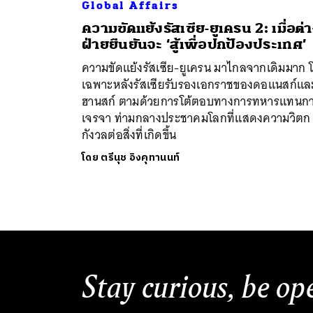
Global Affairs
ความขัดแย้งรัสเซีย-ยูเครน 2: เมื่อต่
ฝ่ายยืนยันจะ ‘สู้เพื่อปกป้องประเทศ’
ความขัดแย้งรัสเซีย-ยูเครน มาไกลจากเดิมมาก 
เฉพาะหลังรัสเซียรับรองเอกราชของดอแนสก์และ
ฮานสก์ ตามด้วยการโต้ตอบทางการทหารแทนก
เจรจา ท่ามกลางประชาคมโลกที่แสดงความวิตก
กังวลต่อสิ่งที่เกิดขึ้น
โดย
ตรีนุช อิงคุทานนท์
Stay curious, be op