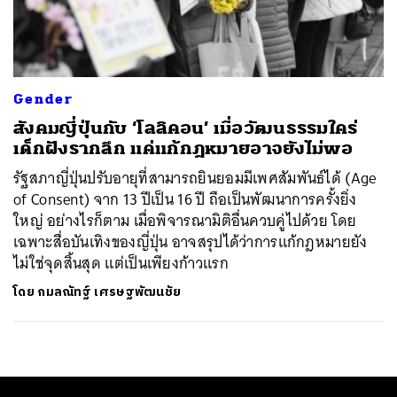
ค้นหา
SHARE
TWEET
LINE
EMAIL
Gender
สังคมญี่ปุ่นกับ ‘โลลิคอน’ เมื่อวัฒนธรรมใคร่
เด็กฝังรากลึก แค่แก้กฎหมายอาจยังไม่พอ
รัฐสภาญี่ปุ่นปรับอายุที่สามารถยินยอมมีเพศสัมพันธ์ได้ (Age
of Consent) จาก 13 ปีเป็น 16 ปี ถือเป็นพัฒนาการครั้งยิ่ง
ใหญ่ อย่างไรก็ตาม เมื่อพิจารณามิติอื่นควบคู่ไปด้วย โดย
เฉพาะสื่อบันเทิงของญี่ปุ่น อาจสรุปได้ว่าการแก้กฎหมายยัง
ไม่ใช่จุดสิ้นสุด แต่เป็นเพียงก้าวแรก
โดย
กมลณัทฐ์ เศรษฐพัฒนชัย