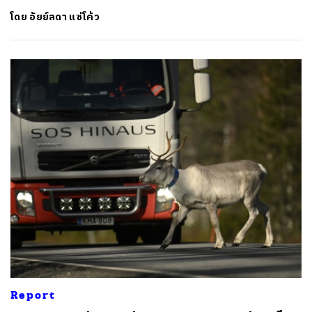
โดย
อัยย์ลดา แซ่โค้ว
Report