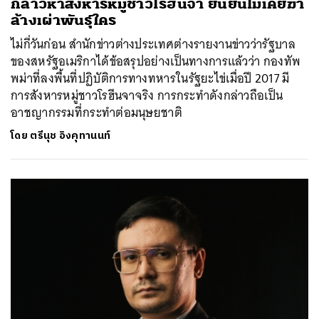
กล่าวหาสังหารหมู่ชาวโรฮีนจา ยืนยันไม่เคยฆ่า
ล้างเผ่าพันธุ์ใคร
ไม่กี่วันก่อน สำนักข่าวต่างประเทศต่างรายงานข่าวว่ารัฐบาล
ของสหรัฐอเมริกาได้ข้อสรุปอย่างเป็นทางการแล้วว่า กองทัพ
พม่าที่ลงพื้นที่ปฏิบัติการทางทหารในรัฐยะไข่เมื่อปี 2017 มี
การสังหารหมู่ชาวโรฮีนจาจริง การกระทำดังกล่าวถือเป็น
อาชญากรรมที่กระทำต่อมนุษยชาติ
โดย
ตรีนุช อิงคุทานนท์