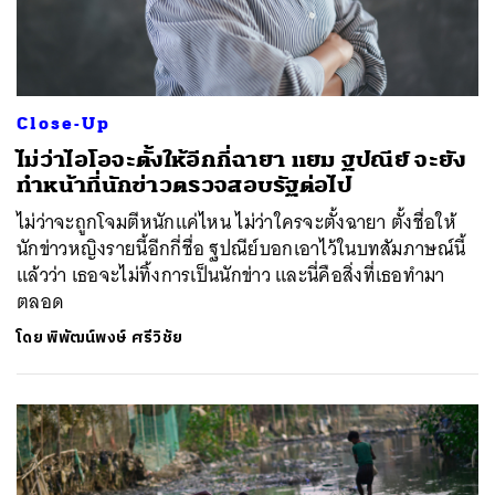
Close-Up
ไม่ว่าไอโอจะตั้งให้อีกกี่ฉายา แยม ฐปณีย์ จะยัง
ทำหน้าที่นักข่าวตรวจสอบรัฐต่อไป
ไม่ว่าจะถูกโจมตีหนักแค่ไหน ไม่ว่าใครจะตั้งฉายา ตั้งชื่อให้
นักข่าวหญิงรายนี้อีกกี่ชื่อ ฐปณีย์บอกเอาไว้ในบทสัมภาษณ์นี้
แล้วว่า เธอจะไม่ทิ้งการเป็นนักข่าว และนี่คือสิ่งที่เธอทำมา
ตลอด
โดย
พิพัฒน์พงษ์ ศรีวิชัย