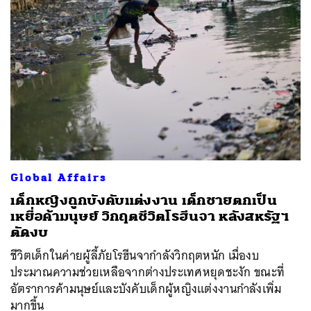
Global Affairs
เด็กหญิงถูกบังคับแต่งงาน เด็กชายตกเป็น
เหยื่อค้ามนุษย์ วิกฤตชีวิตโรฮีนจา หลังสหรัฐฯ
ตัดงบ
ชีวิตเด็กในค่ายผู้ลี้ภัยโรฮีนจากำลังวิกฤตหนัก เมื่องบ
ประมาณความช่วยเหลือจากต่างประเทศหยุดชะงัก ขณะที่
อัตราการค้ามนุษย์และบังคับเด็กผู้หญิงแต่งงานกำลังเพิ่ม
มากขึ้น