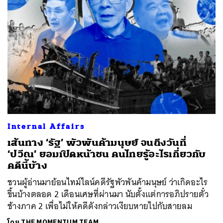
Internal Affairs
เส้นทาง ‘รัฐ’ พัวพันค้ามนุษย์ จนถึงวันที่
‘ปวีณ’ ยอมเปิดหน้าชน คนไทยรู้อะไรเกี่ยวกับ
คดีนี้บ้าง
ชวนผู้อ่านมาย้อนไทม์ไลน์คดีรัฐพัวพันค้ามนุษย์ ว่าเกิดอะไร
ขึ้นบ้างตลอด 2 เดือนเศษที่ผ่านมา นับตั้งแต่การอภิปรายตั๋ว
ช้างภาค 2 เพื่อไม่ให้คดีดังกล่าวเงียบหายไปกับสายลม
โดย
THE MOMENTUM TEAM