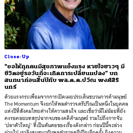
Close-Up
“ขอให้ทุกคนมีสุขภาพแข็งแรง หายใจยาวๆ มี
ชีวิตอยู่รอวันที่จะเกิดการเปลี่ยนแปลง” บท
สนทนาก่อนสิ้นปีกับ พล.ต.ต.ปวีณ พงศ์สิริ
นทร์
ด้วยแรงกระเพื่อมจากการเปิดเผยประเด็นขบวนการค้ามนุษย์
The Momentum จึงยกให้พลตำรวจตรีปวีณเป็นหนึ่งในบุคคล
แห่งปีที่สังคมไทยต่างให้ความสนใจ และเชื่อว่ามีไม่น้อยที่ยัง
คงรอคอยบทสรุปฉากจบของคดีค้ามนุษย์ รวมไปถึงการจับ
‘ปลาตัวใหญ่’ ที่เป็นต้นตอของเรื่องดังกล่าว ก่อนปีนี้จะล่วง
ผ่านไป เราจึงสนทนากับพลตำรวจตรีปวีณอีกครั้ง ถึงความ