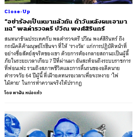
Close-Up
“อย่าร้องเป็นหมาแล้วกัน ถ้าวันหลังผมเอามา
แฉ” พลตำรวจตรี ปวีณ พงศ์สิรินทร์
สนทนาข้ามประเทศกับ พลตำรวจตรี ปวีณ พงศ์สิรินทร์ ถึง
กรณีคดีค้ามนุษย์โรฮีนจา ที่ให้ ‘รางวัล’ แก่การปฏิบัติหน้าที่
อย่างซื่อสัตย์สุจริตของเขา ด้วยการต้องกลายสถานะเป็นผู้ลี้
ภัยในระยะเวลาเกือบ 7 ปีที่ผ่านมา อันสะท้อนถึงระบบราชการ
ที่ฟอนเฟะ รวมถึงสภาพชีวิตและการดิ้นรนของอดีตนาย
ตำรวจวัย 64 ปีผู้นี้ ที่เฝ้าอดทนรอเวลาเพื่อจะหงาย ‘ไพ่
ไม้ตาย’ ในการทำความจริงให้ปรากฏ
โดย
พาฝัน หน่อแก้ว