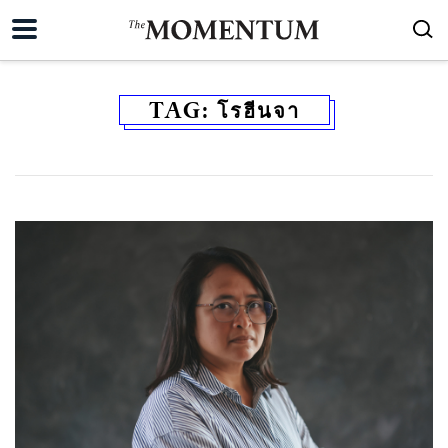
TAG:
โรฮีนจา