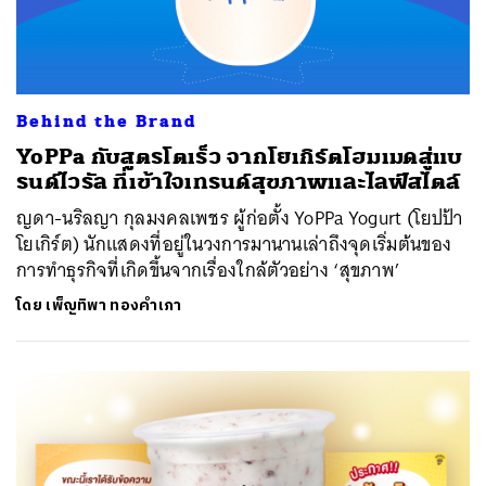
Behind the Brand
YoPPa กับสูตรโตเร็ว จากโยเกิร์ตโฮมเมดสู่แบ
รนด์ไวรัล ที่เข้าใจเทรนด์สุขภาพและไลฟ์สไตล์
ญดา-นริลญา กุลมงคลเพชร ผู้ก่อตั้ง YoPPa Yogurt (โยปป้า
โยเกิร์ต) นักแสดงที่อยู่ในวงการมานานเล่าถึงจุดเริ่มต้นของ
การทำธุรกิจที่เกิดขึ้นจากเรื่องใกล้ตัวอย่าง ‘สุขภาพ’
โดย
เพ็ญทิพา ทองคำเภา