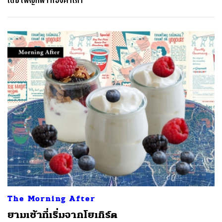
SHARE
TWEET
LINE
EMAIL
โดย
เพ็ญทิพา ทองคำเภา
The Morning After
ยามเช้าที่เริ่มจากโยเกิร์ต