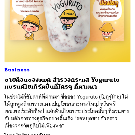
Business
ขายดีจนของหมด สำรวจกระแส Yoguruto
แบรนด์โยเกิร์ตปั่นที่ใครๆ ก็ตามหา
ในช่วงไม่กี่สัปดาห์ที่ผ่านมา ชื่อของ Yoguruto (โยกุรุโตะ) ไม่
ได้ถูกพูดถึงเพราะแคมเปญโฆษณาขนาดใหญ่ หรือพรี
เซนเตอร์ระดับท็อป แต่กลับเป็นเพราะประโยคสั้นๆ ที่สวนทาง
กับหลักการทางธุรกิจอย่างสิ้นเชิง “ขอหยุดขายชั่วคราว
เนื่องจากวัตถุดิบไม่เพียงพอ”
ค้นหา