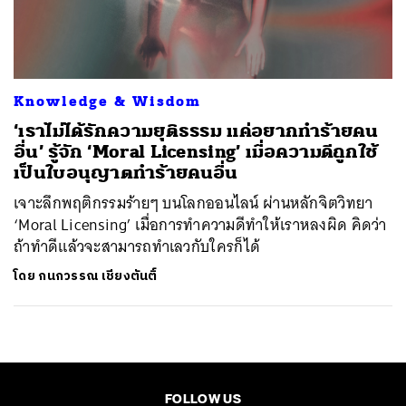
ค้นหา
SHARE
TWEET
LINE
EMAIL
Knowledge & Wisdom
‘เราไม่ได้รักความยุติธรรม แค่อยากทำร้ายคน
อื่น’ รู้จัก ‘Moral Licensing’ เมื่อความดีถูกใช้
เป็นใบอนุญาตทำร้ายคนอื่น
เจาะลึกพฤติกรรมร้ายๆ บนโลกออนไลน์ ผ่านหลักจิตวิทยา
‘Moral Licensing’ เมื่อการทำความดีทำให้เราหลงผิด คิดว่า
ถ้าทำดีแล้วจะสามารถทำเลวกับใครก็ได้
โดย
กนกวรรณ เชียงตันติ์
FOLLOW US