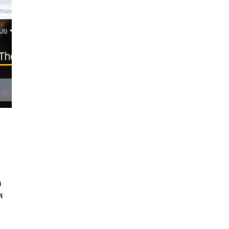
นหา
SHARE
TWEET
LINE
EMAIL
อ
พ