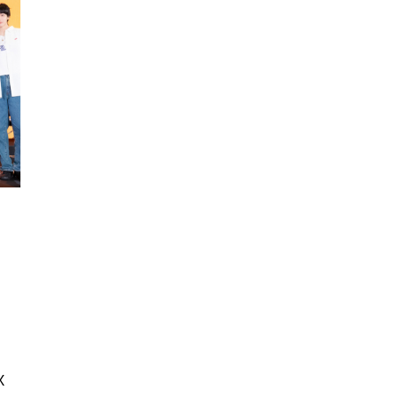
นหา
SHARE
TWEET
LINE
EMAIL
X