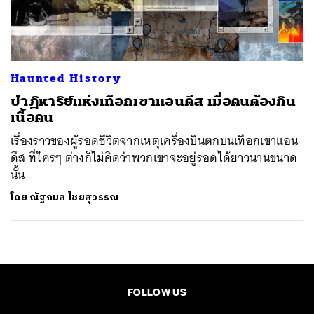
ค้นหา
SHARE
TWEET
LINE
EMAIL
Haunted History
ปาฏิหาริย์แห่งเทือกเขาแอนดีส เมื่อคนต้องกิน
เนื้อคน
เรื่องราวของผู้รอดชีวิตจากเหตุเครื่องบินตกบนเทือกเขาแอน
ดีส ที่ใครๆ ต่างก็ไม่คิดว่าพวกเขาจะอยู่รอดได้ยาวนานขนาด
นั้น
โดย
ณัฐกมล ไชยสุวรรณ
FOLLOW US