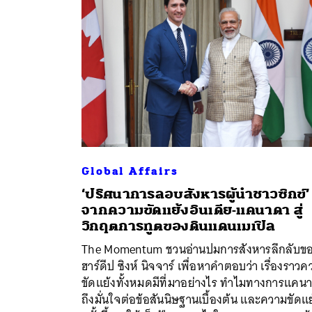
Global Affairs
‘ปริศนาการลอบสังหารผู้นำชาวซิกข์’
จากความขัดแย้งอินเดีย-แคนาดา สู่
วิกฤตการทูตของดินแดนเมเปิล
The Momentum ชวนอ่านปมการสังหารลึกลับข
ค้
ฮาร์ดีป ซิงห์ นิจจาร์ เพื่อหาคำตอบว่า เรื่องราว
ขัดแย้งทั้งหมดมีที่มาอย่างไร ทำไมทางการแคน
ถึงมั่นใจต่อข้อสันนิษฐานเบื้องต้น และความขัดแย