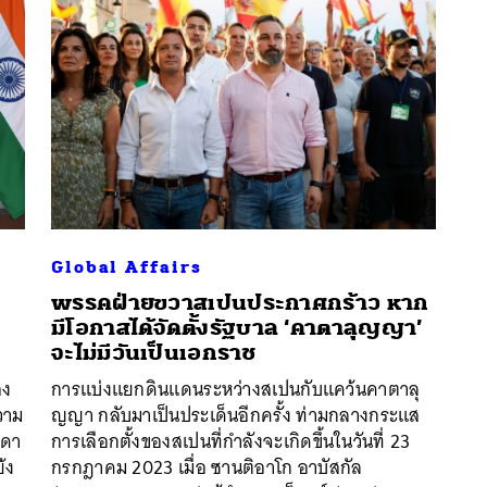
Global Affairs
พรรคฝ่ายขวาสเปนประกาศกร้าว หาก
มีโอกาสได้จัดตั้งรัฐบาล ‘คาตาลุญญา’
จะไม่มีวันเป็นเอกราช
อง
การแบ่งแยกดินแดนระหว่างสเปนกับแคว้นคาตาลุ
นหา
ความ
ญญา กลับมาเป็นประเด็นอีกครั้ง ท่ามกลางกระแส
SHARE
TWEET
LINE
EMAIL
าดา
การเลือกตั้งของสเปนที่กำลังจะเกิดขึ้นในวันที่ 23
้ง
กรกฎาคม 2023 เมื่อ ซานติอาโก อาบัสกัล