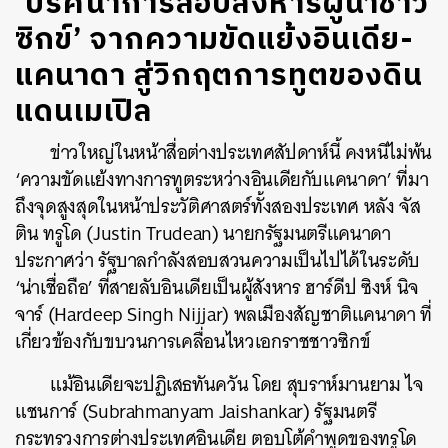
‘ปริศนาการลอบสังหารผู้นำชาว
ซิกข์’ จากความขัดแย้งอินเดีย-
แคนาดา สู่วิกฤตการทูตของดิน
แดนเมเปิล
ข่าวใหญ่ในหน้าสื่อต่างประเทศสัปดาห์นี้ คงหนีไม่พ้น
‘ความขัดแย้งทางการทูตระหว่างอินเดียกับแคนาดา’ ที่มา
ถึงจุดสูงสุดในหน้าประวัติศาสตร์ทั้งสองประเทศ หลัง จัส
ติน ทรูโด (Justin Trudean) นายกรัฐมนตรีแคนาดา
ประกาศว่า รัฐบาลกำลังสอบสวนความเป็นไปได้ในระดับ
‘น่าเชื่อถือ’ ที่สายลับอินเดียเป็นผู้สังหาร ฮาร์ดีป ซิงห์ นิจ
จาร์ (Hardeep Singh Nijjar) พลเมืองสัญชาติแคนาดา ที่
เกี่ยวข้องกับขบวนการเคลื่อนไหวเอกราชชาวซิกข์
แม้อินเดียจะปฏิเสธทันควัน โดย สุบราห์มานยาม ไจ
แชนการ์ (Subrahmanyam Jaishankar) รัฐมนตรี
กระทรวงการต่างประเทศอินเดีย ตอบโต้คำพูดของทรูโด