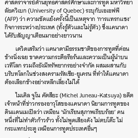
ศาสตราจารย์ด้านยุทธศาสตร์ศึกษาและการทูต มหาวิทยา
ลัยควิเบก (University of Quebec) ระบุกับเอเอฟพี
(AFP) ว่า ความขัดแย้งครั้งนี้เป็นเหตุจาก ‘การแทรกแซง’
กิจการระหว่างประเทศ (ทั้งรู้ตัวและไม่รู้ตัว) ซึ่งแคนาดา
ได้รับสัญญาเตือนมาอย่างยาวนาน
เดวิดเสริมว่า แคนาดามีธรรมชาติของการทูตที่ค่อน
ข้างนิ่งเฉย ขาดความกระตือรือร้นและความเป็นผู้นำบน
เวทีโลก รวมถึงยังมีทรัพยากรอย่างจำกัด ผสมผสานกับ
บริบทโลกในช่วงสงครามรัสเซีย-ยูเครน ที่ทำให้แคนาดา
ต้องเลือกข้างอย่างหลีกเลี่ยงไม่ได้
ไมเคิล จูโน คัตสึยะ (
Michel Juneau-Katsuya) อดีต
เจ้าหน้าที่ข่าวกรองอาวุโสของแคนาดา นิยามการทูตของ
ดินแดนเมเปิลว่า เหมือน ‘นักเรียนสุภาพเรียบร้อย’ คน
หนึ่งที่ไม่ทำตัวก้าวร้าว ทั้งไม่พูดเสียงดัง ไม่ตบโต๊ะ ไม่
กระแทกประตู เหมือนการทูตประเทศอื่นๆ