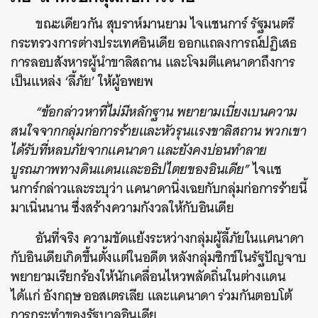
ขณะเดียวกัน สุบราห์มานยาม ไจแชนการ์ รัฐมนตรี
กระทรวงการต่างประเทศอินเดีย ออกแถลงการณ์ปฏิเสธ
การลอบสังหารผู้นำขาลิสถาน และโจมตีแคนาดาถึงการ
เป็นแหล่ง ‘ลี้ภัย’ ให้ผู้อพยพ
“ข้อกล่าวหาที่ไม่มีหลักฐาน พยายามเบี่ยงเบนความ
สนใจจากกลุ่มก่อการร้ายและหัวรุนแรงขาลิสถาน พวกเขา
ค้นหา
ได้รับที่หลบภัยจากแคนาดา และยังคงบ่อนทำลาย
SHARE
TWEET
LINE
EMAIL
บูรณภาพทางดินแดนและอธิปไตยของอินเดีย”
ไจแช
นการ์กล่าวและระบุว่า แคนาดานิ่งเฉยกับกลุ่มก่อการร้ายนี้
มาเนิ่นนาน ซึ่งสร้างความกังวลให้กับอินเดีย
อันที่จริง ความขัดแย้งระหว่างกลุ่มผู้ลี้ภัยในแคนาดา
กับอินเดียเกิดขึ้นตั้งแต่ในอดีต หลังกลุ่มซิกข์ในรัฐปัญจาบ
พยายามเรียกร้องให้นักเคลื่อนไหวพลัดถิ่นในต่างแดน
ได้แก่ อังกฤษ ออสเตรเลีย และแคนาดา ร่วมกันตอบโต้
การกระทำของรัฐบาลอินเดีย