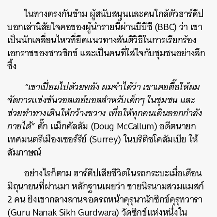
ในทางตรงกันข้าม ผู้สนับสนุนและคนใกล้ตัวฮาร์ดีป
บอกเล่านิสัยใจคอของผู้นำรายนี้ผ่านบีบีซี (BBC) ว่า เขา
เป็นนักเคลื่อนไหวที่ยึดแนวทางสันติวิธีในการเรียกร้อง
เอกราชของชาวซิกข์ และเป็นคนที่ใส่ใจกับชุมชนอย่างลึก
ซึ้ง
“เขาเปี่ยมไปด้วยพลัง ผมจำได้ว่า เขาเคยตื๊อให้ผม
จัดการแข่งขันวอลเลย์บอลสำหรับเด็กๆ ในชุมชน และ
ช่วยทำทางเดินให้กว้างขวาง เพื่อให้ทุกคนเดินออกกำลัง
กายได้”
ดั๊ก แม็กคัลลัม (Doug McCallum) อดีตนายก
เทศมนตรีเมืองเซอร์รีย์ (Surrey) ในบริติชโคลัมเบีย ให้
สัมภาษณ์
อย่างไรก็ตาม ฮาร์ดีปเสียชีวิตในรถกระบะเมื่อเดือน
มิถุนายนที่ผ่านมา หลักฐานเผยว่า ชายนิรนามสวมแมสก์
2 คน ยิงเขากลางลานจอดรถหน้าคุรุนานักซิกข์คุรุทวารา
(Guru Nanak Sikh Gurdwara) วัดซิกข์แห่งหนึ่งใน