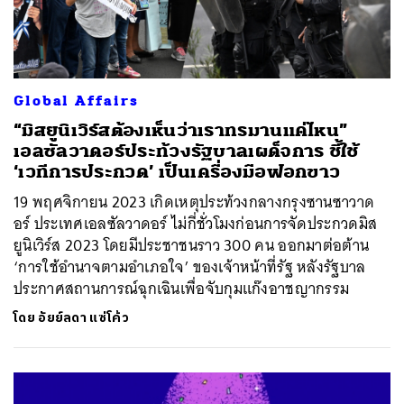
Global Affairs
“มิสยูนิเวิร์สต้องเห็นว่าเราทรมานแค่ไหน”
เอลซัลวาดอร์ประท้วงรัฐบาลเผด็จการ ชี้ใช้
‘เวทีการประกวด’ เป็นเครื่องมือฟอกขาว
19 พฤศจิกายน 2023 เกิดเหตุประท้วงกลางกรุงซานซาวาด
อร์ ประเทศเอลซัลวาดอร์ ไม่กี่ชั่วโมงก่อนการจัดประกวดมิส
ยูนิเวิร์ส 2023 โดยมีประชาชนราว 300 คน ออกมาต่อต้าน
‘การใช้อำนาจตามอำเภอใจ’ ของเจ้าหน้าที่รัฐ หลังรัฐบาล
ประกาศสถานการณ์ฉุกเฉินเพื่อจับกุมแก๊งอาชญากรรม
โดย
อัยย์ลดา แซ่โค้ว