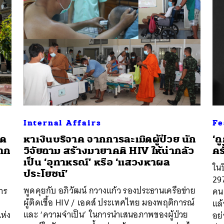
Internal Affairs
Fe
ิด
หาเงินบริจาค จากการละเมิดผู้ป่วย นัก
‘ถ
จาก
วิจัยถาม สร้างมายาคติ HIV ให้น่ากลัว
คร
เป็น ‘อุทาหรณ์’ หรือ ‘แสวงหาผล
ในป
ประโยชน์’
297
พูดคุยกับ อภิวัฒน์ กวางแก้ว รองประธานเครือข่าย
าร
คน 
ผู้ติดเชื้อ HIV / เอดส์ ประเทศไทย มองพฤติการณ์
แล้
และ ‘ความจำเป็น’ ในการนำเสนอภาพของผู้ป่วย
ห่ง
อย่