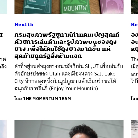
Health
He
ส
กรมสุขภาพรัฐยูทาห์ทำแคมเปญสุดเก๋
อง
ด้วยการเล่นคำและรูปภาพบนซองถุง
อน
ยาง เพื่อให้คนใช้ถุงยางมากขึ้น แต่
หย
สุดท้ายถูกรัฐสั่งห้ามแจก
กาศ
The
คำที่อยู่บนห่อถุงยางอนามัยก็เช่น SL,UT เพื่อเล่นกับ
าถึง
เม
ตัวอักษรย่อของ Utah และเมืองหลวง Salt Lake
ป
อน
City อีกกล่องหนึ่งเป็นรูปภูเขา แล้วเขียนว่า ขอให้
ไปใ
สนุกกับการขึ้นขี่ (Enjoy Your Mountin)
โดย
THE MOMENTUM TEAM
โด
นหา