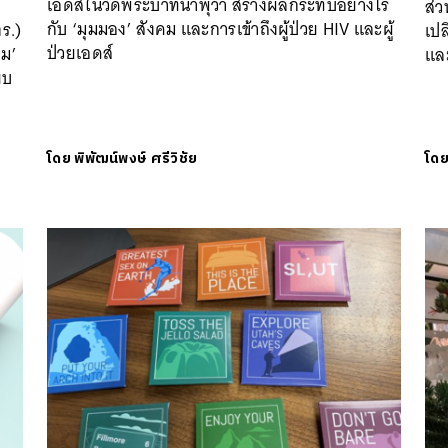
เอดส์ในวัดพระบาทน้ำพุว่า สร้างผลกระทบอย่างไร
ส่ว
กับ ‘มุมมอง’ สังคม และการเข้าถึงผู้ป่วย HIV และผู้
ร.)
เปล
ป่วยเอดส์
าม’
แล
ยบ
โดย
พิพัฒน์พงษ์ ศรีวิชัย
โด