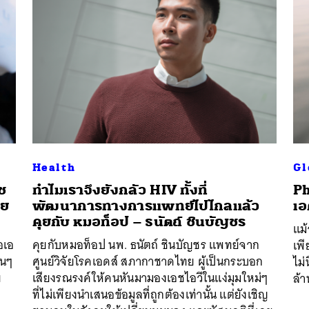
SHARE
TWEET
LINE
EMAIL
Health
Gl
ช
ทำไมเราจึงยังกลัว HIV ทั้งที่
Ph
วย
พัฒนาการทางการแพทย์ไปไกลแล้ว
เอ
คุยกับ หมอท็อป – ธนัตถ์ ชินบัญชร
แม้
อเอ
คุยกับหมอท็อป นพ. ธนัตถ์ ชินบัญชร แพทย์จาก
เพี
่นๆ
ศูนย์วิจัยโรคเอดส์ สภากาชาดไทย ผู้เป็นกระบอก
ไม่
ย
เสียงรณรงค์ให้คนหันมามองเอชไอวีในแง่มุมใหม่ๆ
ล้า
ที่ไม่เพียงนำเสนอข้อมูลที่ถูกต้องเท่านั้น แต่ยังเชิญ