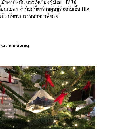
นยังคงกีดกัน และรังเกียจผู้ป่วย HIV ไม่
ี่ยนแปลง ค่านิยมนี้ทำร้ายผู้อยู่ร่วมกับเชื้อ HIV
ะกีดกันพวกเขาออกจากสังคม
ย
ณฐาภพ สังเกตุ