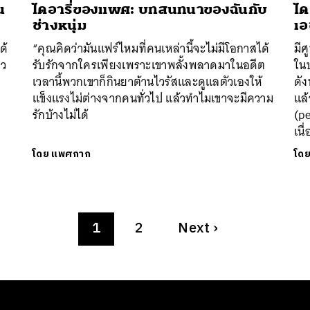
น
ไดอารี่ของแพศ: บทสนทนาของฉันกับ
ได
ช่างหนุ่ม
เอ
ด้
“คุณคิดว่ามันแฟร์ไหมที่คนเหล่านี้จะไม่มีโอกาสได้
มีศ
าว
รับรักจากใครเพียงเพราะเขาพลั้งพลาดมาในอดีต
ในป
เวลานี้พวกเขาก็กินยาต้านไวรัสและดูแลตัวเองให้
ดัง
แข็งแรงไม่ต่างจากคนทั่วไป แล้วทำไมเขาจะมีความ
แล
รักบ้างไม่ได้
(pe
เนื
โดย
แพศกาก
โด
1
2
Next
›