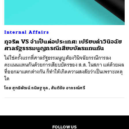
ค้นหา
SHARE
TWEET
LINE
EMAIL
Internal Affairs
ทุจริต VS จำเป็นต่อประเทศ: เปรียบคำวินิจฉัย
ศาลรัฐธรรมนูญกรณีเสียบบัตรแทนกัน
ไม่ใช่ครั้งแรกที่ศาลรัฐธรรมนูญต้องวินิจฉัยกรณีการลง
คะแนนแทนกันด้วยการเสียบบัตรของ ส.ส. ในสภา แต่ด้วยผล
ที่ออกมาแตกต่างกัน ก็ทำให้เกิดความสงสัยว่าเป็นเพราะเหตุ
ใด
โดย
สุทธิพัฒน์ กนิษฐกุล
,
สันติชัย อาภรณ์ศรี
FOLLOW US