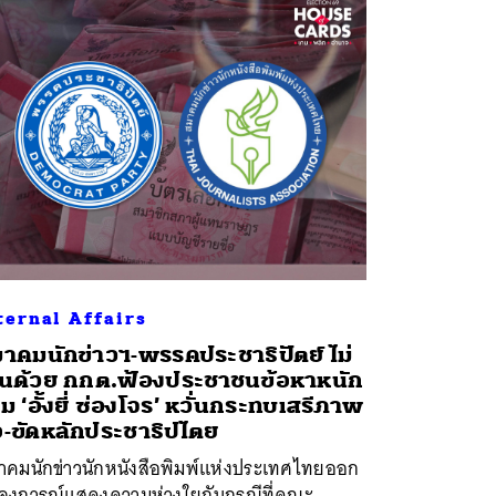
ternal Affairs
าคมนักข่าวฯ-พรรคประชาธิปัตย์ ไม่
็นด้วย กกต.ฟ้องประชาชนข้อหาหนัก
ม ‘อั้งยี่ ซ่องโจร’ หวั่นกระทบเสรีภาพ
่อ-ขัดหลักประชาธิปไตย
าคมนักข่าวนักหนังสือพิมพ์แห่งประเทศไทยออก
ลงการณ์แสดงความห่วงใยกับกรณีที่คณะ