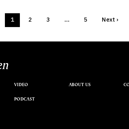
1
2
3
…
5
Next
›
en
VIDEO
ABOUT US
C
PODCAST