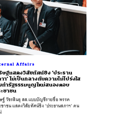
ternal Affairs
ิษฐ์แสดงวิสัยทัศน์ชิง ‘ประธาน
าฯ’ ไม่เป็นกลางกับความไม่โปร่งใส
่งทำรัฐธรรมนูญใหม่สนองตอบ
ระชาชน
ษฐ์ วัชรสินธุ สส.แบบบัญชีรายชื่อ พรรค
ะชาชน แสดงวิสัยทัศน์ชิง ‘ประธานสภาฯ’ คน
่