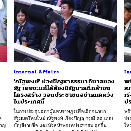
Internal Affairs
In
‘ณัฐพงษ์’ ห่วงปัญหาธรรมาภิบาลของ
พร
รัฐ เผยจะแก้ได้ต้องมีรัฐบาลที่กล้าชน
สภ
โครงสร้าง วอนประชาชนอย่าหมดหวัง
เร
ในประเทศนี้
ป
น
ในการประชุมสภาผู้แทนราษฎรเพื่อเลือกนายก
พริ
ค
รัฐมนตรีคนใหม่ ณัฐพงษ์ เรืองปัญญาวุฒิ สส.แบบ
ปร
ชาญ
บัญชีรายชื่อ และหัวหน้าพรรคประชาชน ลุกขึ้น
ใหม