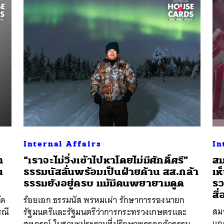
นหา
SHARE
TWEET
LINE
EMAIL
Internal Affairs
In
า
“เราจะไม่วิ่งเข้าไปหาโดยไม่มีศักดิ์ศรี”
สม
น
ธรรมนัสลั่นพร้อมเป็นฝ่ายค้าน สส.กล้า
เห
ธรรมยังอยู่ครบ แม้มีคนพยายามดูด
รว
สื
ัด
ร้อยเอก ธรรมนัส พรหมเผ่า รักษาการรองนายก
สม
รณี
รัฐมนตรีและรัฐมนตรีว่าการกระทรวงเกษตรและ
แถ
สหกรณ์ ในฐานะประธานที่ปรึกษาพรรคกล้าธรรม