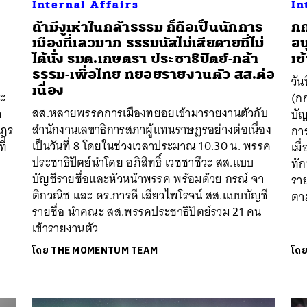
Internal Affairs
In
ถ้ามีงูเห่าในกล้าธรรม ก็ถือเป็นนักการ
กก
เมืองที่เลวมาก ธรรมนัสไม่เสียดายที่ไม่
อน
ได้นั่ง รมต.เกษตรฯ ประชาธิปัตย์-กล้า
เข
ธรรม-เพื่อไทย ทยอยรายงานตัว สส.ต่อ
วัน
เนื่อง
ละ
(ก
สส.หลายพรรคการเมืองทยอยเข้ามารายงานตัวกับ
า
บั
สํานักงานเลขาธิการสภาผู้แทนราษฎรอย่างต่อเนื่อง
ษฎร
กา
เป็นวันที่ 8 โดยในช่วงเวลาประมาณ 10.30 น. พรรค
ี่
เมื
ประชาธิปัตย์นำโดย อภิสิทธิ์ เวชชาชีวะ สส.แบบ
ทัก
บัญชีรายชื่อและหัวหน้าพรรค พร้อมด้วย กรณ์ จา
ราย
ติกวณิช และ ดร.การดี เลียวไพโรจน์ สส.แบบบัญชี
ตา
รายชื่อ นำคณะ สส.พรรคประชาธิปัตย์รวม 21 คน
เข้ารายงานตัว
โดย
THE MOMENTUM TEAM
โด