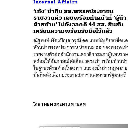
Internal Affairs
‘เท้ง’ นำทีม สส.พรรคประชาชน
รายงานตัว เผยพร้อมทำหน้าที่ ‘ผู้นำ
ฝ่ายค้าน’ ไม่กังวลคดี 44 สส. ยืนยัน
เตรียมความพร้อมรับมือไว้แล้ว
ณัฐพงษ์ เรืองปัญญาวุฒิ สส.แบบบัญชีรายชื่อแ
หัวหน้าพรรคประชาชน นำคณะ สส.ของพรรคเข้
รายงานตัวต่อสำนักงานเลขาธิการสภาผู้แทนรา
พร้อมให้สัมภาษณ์ต่อสื่อมวลชนว่า พร้อมทำหน้าท
ในฐานะฝ่ายค้านในสภาฯ และจะยื่นร่างกฎหมาย
ทันทีหลังเลือกประธานสภาฯ และนายกรัฐมนตรี
โดย
THE MOMENTUM TEAM