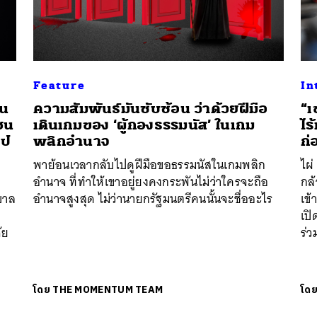
Feature
In
็น
ความสัมพันธ์มันซับซ้อน ว่าด้วยฝีมือ
“เ
ชน
เดินเกมของ ‘ผู้กองธรรมนัส’ ในเกม
ไร
ไป
พลิกอำนาจ
ก่
พาย้อนเวลากลับไปดูฝีมือขอธรรมนัสในเกมพลิก
ไผ่
อำนาจ ที่ทำให้เขาอยู่ยงคงกระพันไม่ว่าใครจะถือ
กล
ฐบาล
อำนาจสูงสุด ไม่ว่านายกรัฐมนตรีคนนั้นจะชื่ออะไร
เข้
เปิ
ัย
ร่ว
โดย
THE MOMENTUM TEAM
โด