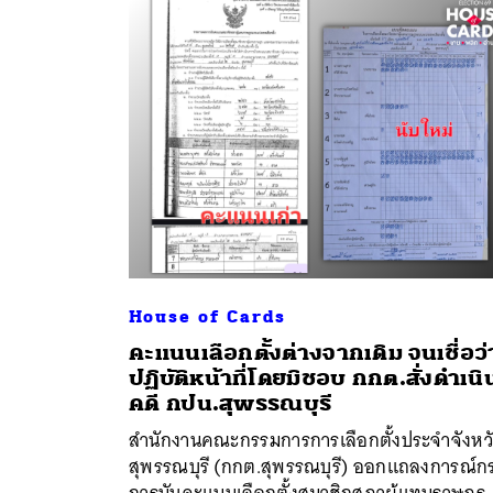
ค้
House of Cards
คะแนนเลือกตั้งต่างจากเดิม จนเชื่อว่
ปฏิบัติหน้าที่โดยมิชอบ กกต.สั่งดำเนิ
คดี กปน.สุพรรณบุรี
สำนักงานคณะกรรมการการเลือกตั้งประจำจังหว
สุพรรณบุรี (กกต.สุพรรณบุรี) ออกแถลงการณ์ก
การนับคะแนนเลือกตั้งสมาชิกสภาผู้แทนราษฎร