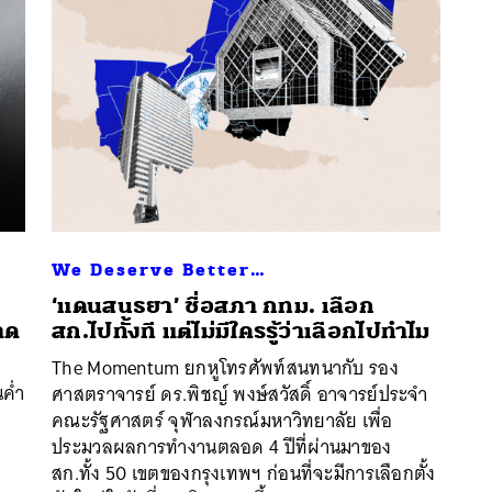
We Deserve Better…
‘แดนสนธยา’ ชื่อสภา กทม. เลือก
าด
สก.ไปทั้งที แต่ไม่มีใครรู้ว่าเลือกไปทำไม
The Momentum ยกหูโทรศัพท์สนทนากับ รอง
นหา
ค่ำ
ศาสตราจารย์ ดร.พิชญ์ พงษ์สวัสดิ์ อาจารย์ประจำ
SHARE
TWEET
LINE
EMAIL
คณะรัฐศาสตร์ จุฬาลงกรณ์มหาวิทยาลัย เพื่อ
ประมวลผลการทำงานตลอด 4 ปีที่ผ่านมาของ
สก.ทั้ง 50 เขตของกรุงเทพฯ ก่อนที่จะมีการเลือกตั้ง