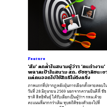
Feature
‘ส้ม’ ตกต่ำในสนามผู้ว่าฯ ‘คนทำงาน’
พลาดเป้าในสนาม สก. ชัชชาติชนะข
แต่คนออกไปใช้สิทธิไม่ถึงครึ่ง
ค้
ภาพแรกที่ปรากฏหลังฝุ่นการเลือกตั้งหายตลบใน
วันที่ 28 มิถุนายน 2569 นอกจากความยินดีที่ ชัช
ชาติ สิทธิพันธุ์ ได้รับเลือกเป็นผู้ว่าฯ กทม.ด้วย
คะแนนที่มากกว่าเดิม ทุบสถิติของตัวเองไปที่