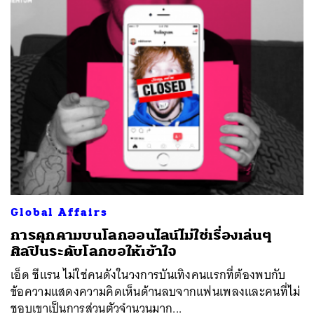
Global Affairs
การคุกคามบนโลกออนไลน์ไม่ใช่เรื่องเล่นๆ
ศิลปินระดับโลกขอให้เข้าใจ
เอ็ด ชีแรน ไม่ใช่คนดังในวงการบันเทิงคนแรกที่ต้องพบกับ
ข้อความแสดงความคิดเห็นด้านลบจากแฟนเพลงและคนที่ไม่
ชอบเขาเป็นการส่วนตัวจำนวนมาก...