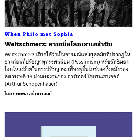
When Philo met Sophia
Weltschmerz: ยามเมื่อโลกเราเศร้าซึม
Weltschmerz เรียกได้ว่าเป็นอารมณ์แห่งยุคสมัยที่ปรากฏใน
ช่วงก่อนที่ปรัชญาทุทรรศนนิยม (Pessimism) หรือลัทธิมอง
โลกในแง่ร้ายในทางปรัชญาจะเฟื่องฟูขึ้นในช่วงครึ่งหลังของ
ศตวรรษที่ 19 ผ่านผลงานของ อาร์เทอร์ โชเพนเฮาเออร์
(Arthur Schopenhauer)
โดย
กิตติพล สรัคคานนท์
ค้นหา
SHARE
TWEET
LINE
EMAIL