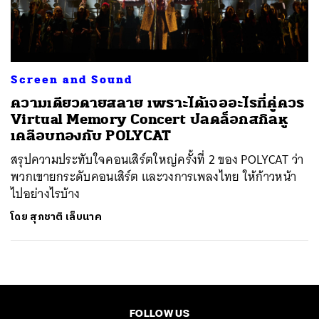
ค้นหา
SHARE
TWEET
LINE
EMAIL
Screen and Sound
ความเดียวดายสลาย เพราะได้เจออะไรที่คู่ควร
Virtual Memory Concert ปลดล็อกสกิลหู
เคลือบทองกับ POLYCAT
สรุปความประทับใจคอนเสิร์ตใหญ่ครั้งที่ 2 ของ POLYCAT ว่า
พวกเขายกระดับคอนเสิร์ต และวงการเพลงไทย ให้ก้าวหน้า
ไปอย่างไรบ้าง
โดย
สุภชาติ เล็บนาค
FOLLOW US