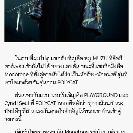
ในรอบที่ผมไปดู แขกรับเชิญคือ หมู MUZU ที่ลีดกี
ตาร์เพลงเข้ากันไม่ได้ อย่างแสบสัน ขณะที่แขกอีกฝั่งคือ
Monotone ที่ทั้งคู่อาจนับได้ว่า เป็นนักร้อง-นักดนตรี รุ่นที่
เราโตมาด้วยกัน รุ่นก่อน POLYCAT
ส่วนรอบวันแรก แขกรับเชิญคือ PLAYGROUND และ
Cyndi Seui ที่ POLYCAT เฉลยทีหลังว่า ทุกวงล้วนเป็นวง
ป็อปดีๆ ที่เป็นแรงบันดาลใจสำคัญให้พวกเขาก้าวเข้าสู่
วงการนี้
เด็กรุ่นใหม่อาจงงๆ กับ Monotone อยู่บ้าง แต่อย่าง