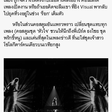
เสียง ถูกจัดวางให้ตรงกับเนื้อหาเพลงอย่าง คอนเสิร์ต
เพลงเปิดงาน หรือถ้าเธอคิดจะลืมเขา ที่ยิง Visual พากลับ
ไปยุคที่วงอยู่ในช่วง ‘ร็อก’ เต็มตัว
หรือในส่วนคอสตูมอันแพรวพราว เปลี่ยนชุดแทบทุก
เพลง (คอสตูมชุด ‘หัวใจ’ ชวนให้นึกถึงพี่เบิร์ด ธงไชย ชุด
พริกขี้หนู) และเด่นที่สุดในเพลงข่าวดี ที่นะใส่ชุดเจ้าสาว
โซโลกีตาร์คนเดียวบนเวทียกสูง