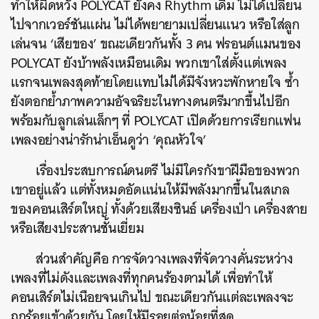
ทำให้ผิดหวัง POLYCAT ยังคง Rhythm เดิม ไม่ได้เปลี่ยน
ไปจากเวอร์ชันแผ่น ไม่ได้พยายามเปลี่ยนแนว หรือใส่ลูก
เล่นจน ‘เสียของ’ ขณะเดียวกันทั้ง 3 คน ฟรอนต์แมนของ
POLYCAT ยังบ้าพลังเหมือนเดิม พวกเขาใส่ตั้งแต่เพลง
แรกจนเพลงสุดท้ายโดยแทบไม่ได้มีจังหวะพักหายใจ ซ้ำ
ยังตอกย้ำภาพความอัจฉริยะในทางดนตรีมากขึ้นไปอีก
พร้อมกับลูกเล่นเล็กๆ ที่ POLYCAT เปิดด้วยการเรียกแฟน
เพลงอย่างน่ารักน่าเอ็นดูว่า ‘คุณหัวใจ’
เรื่องประสบการณ์ดนตรี ไม่มีใครกังขาฝีมือของพวก
เขาอยู่แล้ว แต่ทั้งหมดอัดแน่นให้มีพลังมากขึ้นในสเกล
ของคอนเสิร์ตใหญ่ ทั้งด้วยเสียงซินธ์ เครื่องเป่า เครื่องสาย
หรือเสียงประสานชั้นเยี่ยม
ส่วนสำคัญคือ การจัดวางเพลงที่จัดวางคั่นระหว่าง
เพลงที่ไม่ดังและเพลงที่ทุกคนร้องตามได้ เพื่อทำให้
คอนเสิร์ตไม่เนือยจนเกินไป ขณะเดียวกันแต่ละเพลงจะ
ถูกร้อยเข้าด้วยกัน โดยให้มีรอยต่อน้อยที่สุด