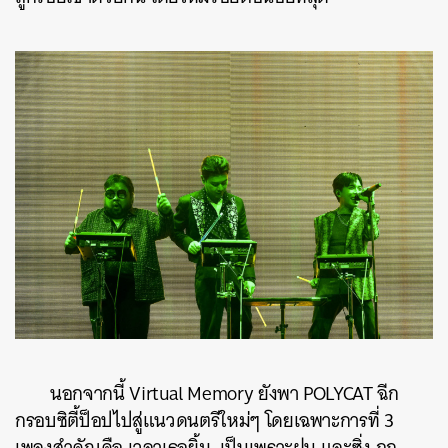
นอกจากนี้ Virtual Memory ยังพา POLYCAT ฉีก
กรอบซิตี้ป็อปไปสู่แนวดนตรีใหม่ๆ โดยเฉพาะการที่ 3
เพลงสำคัญคือ เวลาเธอยิ้ม, เป็นเพราะฝน และซิ่ง ถูก