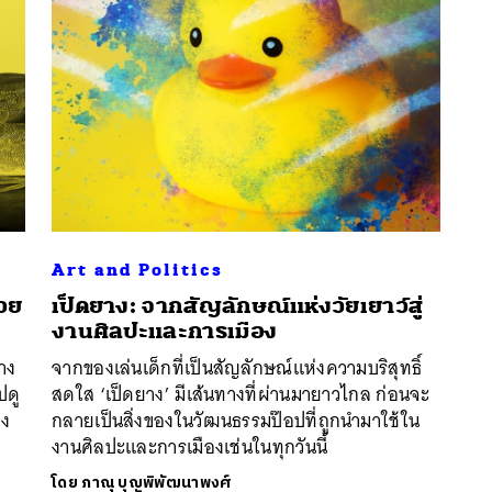
Art and Politics
้วย
เป็ดยาง: จากสัญลักษณ์แห่งวัยเยาว์สู่
นหา
งานศิลปะและการเมือง
SHARE
TWEET
LINE
EMAIL
่าง
จากของเล่นเด็กที่เป็นสัญลักษณ์แห่งความบริสุทธิ์
ปดู
สดใส ‘เป็ดยาง’ มีเส้นทางที่ผ่านมายาวไกล ก่อนจะ
อง
กลายเป็นสิ่งของในวัฒนธรรมป๊อปที่ถูกนำมาใช้ใน
งานศิลปะและการเมืองเช่นในทุกวันนี้
โดย
ภาณุ บุญพิพัฒนาพงศ์