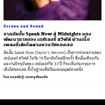
ค้นหา
SHARE
TWEET
LINE
EMAIL
Screen and Sound
จากอัลบั้ม Speak Now สู่ Midnights มอง
พัฒนาการของ เทย์เลอร์​ สวิฟต์ ผ่านเนื้อ
เพลงที่เติบโตตามขวบวัยของเธอ
อัลบั้ม Speak Now (Taylor’s Version) เป็นการนำผลงานของ
เทย์เลอร์​ สวิฟต์ ในวัย 19 ปีมาอัดใหม่อีกครั้ง ซึ่งเมื่อเทียบกับ
ผลงานปัจจุบันของ เทย์เลอร์วัย 33 ปี ก็จะเห็นร่องรอยการ
เติบโตของเธอ ทั้งในฐานะศิลปินและมนุษย์คนหนึ่ง
โดย
กมลณัทฐ์ เศรษฐพัฒนชัย