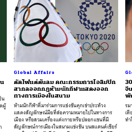
Global Affairs
Gl
าน
ตัดไฟแต่ต้นลม คณะกรรมการโอลิมปิก
30
สากลออกกฎห้ามนักกีฬาแสดงออก
จี
ทางการเมืองในสนาม
พั
ป็น
ห้ามนักกีฬาที่มาร่วมการแข่งขันคุกเข่าประท้วง
รมว
ผู้
แสดงสัญลักษณ์มือที่ส่อความหมายไปในทางการ
เที
เมือง หรือสวมเครื่องแต่งกายหรือปลอกแขนที่มี
ทำใ
สัญลักษณ์การเมืองในสนามแข่งขัน บนสแตนด์เชียร์
า