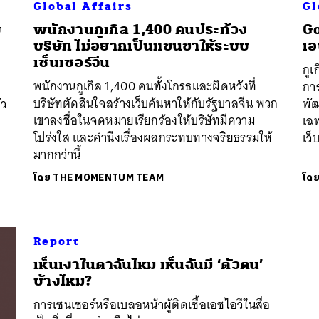
Global Affairs
Gl
บ
พนักงานกูเกิล 1,400 คนประท้วง
Go
บริษัท ไม่อยากเป็นแขนขาให้ระบบ
เอ
นหา
เซ็นเซอร์จีน
กูเ
SHARE
TWEET
LINE
EMAIL
พนักงานกูเกิล 1,400 คนทั้งโกรธและผิดหวังที่
การ
บริษัทตัดสินใจสร้างเว็บค้นหาให้กับรัฐบาลจีน พวก
้ว
พัฒ
เขาลงชื่อในจดหมายเรียกร้องให้บริษัทมีความ
เฉ
โปร่งใส และคำนึงเรื่องผลกระทบทางจริยธรรมให้
เว็
มากกว่านี้
โดย
THE MOMENTUM TEAM
โด
Report
​เห็นเงาในตาฉันไหม เห็นฉันมี ‘ตัวตน’
บ้างไหม?
การเซนเซอร์หรือเบลอหน้าผู้ติดเชื้อเอชไอวีในสื่อ