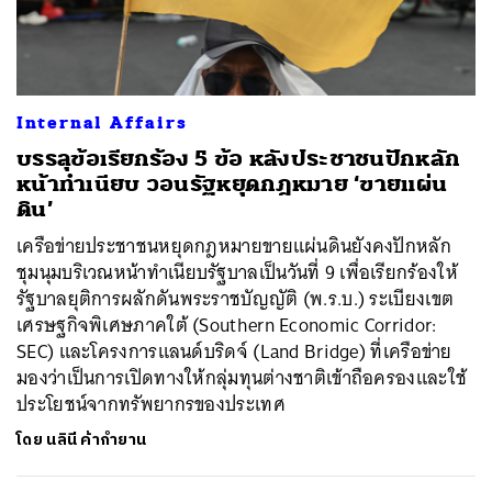
ค้นหา
Internal Affairs
SHARE
TWEET
LINE
EMAIL
บรรลุข้อเรียกร้อง 5 ข้อ หลังประชาชนปักหลัก
หน้าทำเนียบ วอนรัฐหยุดกฎหมาย ‘ขายแผ่น
ดิน’
เครือข่ายประชาชนหยุดกฎหมายขายแผ่นดินยังคงปักหลัก
ชุมนุมบริเวณหน้าทำเนียบรัฐบาลเป็นวันที่ 9 เพื่อเรียกร้องให้
รัฐบาลยุติการผลักดันพระราชบัญญัติ (พ.ร.บ.) ระเบียงเขต
เศรษฐกิจพิเศษภาคใต้ (Southern Economic Corridor:
SEC) และโครงการแลนด์บริดจ์ (Land Bridge) ที่เครือข่าย
มองว่าเป็นการเปิดทางให้กลุ่มทุนต่างชาติเข้าถือครองและใช้
ประโยชน์จากทรัพยากรของประเทศ
โดย
นลินี ค้ากำยาน