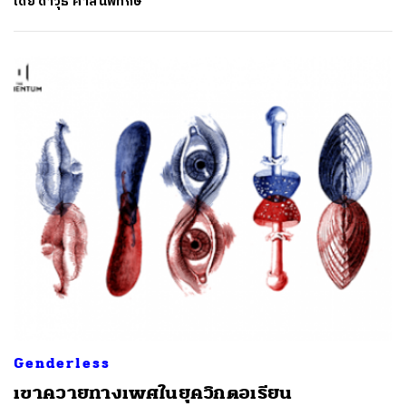
โดย
ดาวุธ ศาสนพิทักษ์
Genderless
เขาควายทางเพศในยุควิกตอเรียน