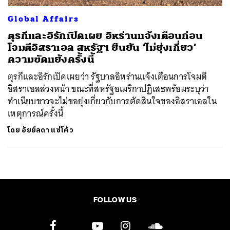
Global Affairs
ตุรกีและอิรักเปิดเผย อิหร่านแจ้งเตือนก่อน
โจมตีอิสราเอล สหรัฐฯ ยืนยัน ‘ไม่ยุ่งเกี่ยว’
ความขัดแย้งครั้งนี้
ตุรกีและอิรักเปิดเผยว่า รัฐบาลอิหร่านแจ้งเตือนการโจมตี
อิสราเอลล่วงหน้า ขณะที่สหรัฐอเมริกาปฏิเสธพร้อมระบุว่า
ทำเนียบขาวจะไม่ขอยุ่งเกี่ยวกับการตัดสินใจของอิสราเอลใน
เหตุการณ์ครั้งนี้
โดย
อัยย์ลดา แซ่โค้ว
FOLLOW US