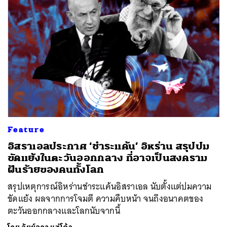
Feature
อิสราเอลประกาศ ‘ชำระแค้น’ อิหร่าน สรุปปม
ขัดแย้งในตะวันออกกลาง ที่อาจเป็นสงคราม
ฝันร้ายของคนทั้งโลก
สรุปเหตุการณ์อิหร่านชำระแค้นอิสราเอล นับตั้งแต่ปมความ
ขัดแย้ง ผลจากการโจมตี ความคืบหน้า จนถึงอนาคตของ
ตะวันออกกลางและโลกนับจากนี้