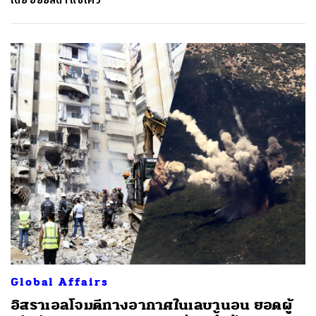
โดย
อัยย์ลดา แซ่โค้ว
Global Affairs
อิสราเอลโจมตีทางอากาศในเลบานอน ยอดผู้