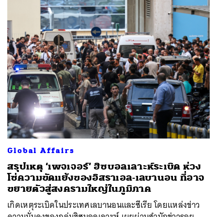
ค้นหา
SHARE
TWEET
LINE
EMAIL
Global Affairs
สรุปเหตุ ‘เพจเจอร์’ ฮิซบอลเลาะห์ระเบิด ห่วง
โซ่ความขัดแย้งของอิสราเอล-เลบานอน ที่อาจ
ขยายตัวสู่สงครามใหญ่ในภูมิภาค
เกิดเหตุระเบิดในประเทศเลบานอนและซีเรีย โดยแหล่งข่าว
ความมั่นคงของกลุ่มฮิซบอลเลาะห์ เผยผ่านสำนักข่าวรอย