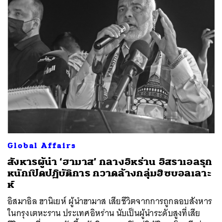
Global Affairs
สังหารผู้นำ ‘ฮามาส’ กลางอิหร่าน อิสราเอลรุก
หนักเปิดปฏิบัติการ กวาดล้างกลุ่มฮิซบอลเลาะ
ห์
อิสมาอิล ฮานิเยห์ ผู้นำฮามาส เสียชีวิตจากการถูกลอบสังหาร
ในกรุงเตหะราน ประเทศอิหร่าน นับเป็นผู้นำระดับสูงที่เสีย