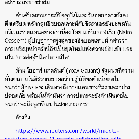
อิสราเอลอย่างสาสม
สำหรับสถานการณ์ปัจจุบันในตะวันออกกลางยังคง
ตึงเครียด หลังกลุ่มฮิซบอลเลาะห์กับอิสราเอลยังปะทะกัน
บริเวณชายแดนอย่างต่อเนื่อง โดย นาอิม กาสเซ็ม (Naim
Qassem) ผู้บัญชาการสูงสุดของฮิซบอลเลาะห์ กล่าวว่า
การเผชิญหน้าครั้งนี้ถือเป็นยุคใหม่แห่งความขัดแย้ง และ
เป็น ‘การต่อสู้ชนิดปลายเปิด’
ด้าน โยอาฟ แกลลันต์ (Yoav Gallant) รัฐมนตรีความ
มั่นคงภายในอิสราเอล เผยว่า ปฏิบัติจะดำเนินต่อไป
จนกว่าผู้อพยพจะเดินทางถึงชายแดนของอิสราเอลอย่าง
ปลอดภัย พร้อมให้คำมั่นว่า การปะทะจะยังดำเนินต่อไป
ค้นหา
จนกว่าจะถึงจุดพักรบในสงครามกาซา
SHARE
TWEET
LINE
EMAIL
อ้างอิง
https://www.reuters.com/world/middle-