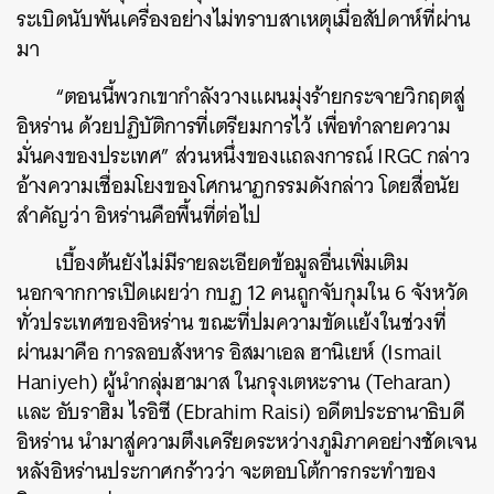
ระเบิดนับพันเครื่องอย่างไม่ทราบสาเหตุเมื่อสัปดาห์ที่ผ่าน
มา
“ตอนนี้พวกเขากำลังวางแผนมุ่งร้ายกระจายวิกฤตสู่
อิหร่าน ด้วยปฏิบัติการที่เตรียมการไว้ เพื่อทำลายความ
มั่นคงของประเทศ” ส่วนหนึ่งของแถลงการณ์ IRGC กล่าว
อ้างความเชื่อมโยงของโศกนาฏกรรมดังกล่าว โดยสื่อนัย
สำคัญว่า อิหร่านคือพื้นที่ต่อไป
เบื้องต้นยังไม่มีรายละเอียดข้อมูลอื่นเพิ่มเติม
นอกจากการเปิดเผยว่า กบฏ 12 คนถูกจับกุมใน 6 จังหวัด
ทั่วประเทศของอิหร่าน ขณะที่ปมความขัดแย้งในช่วงที่
ผ่านมาคือ การลอบสังหาร อิสมาเอล ฮานิเยห์ (Ismail
Haniyeh) ผู้นำกลุ่มฮามาส ในกรุงเตหะราน (Teharan)
และ อับราฮิม ไรอิซี (Ebrahim Raisi) อดีตประธานาธิบดี
อิหร่าน นำมาสู่ความตึงเครียดระหว่างภูมิภาคอย่างชัดเจน
หลังอิหร่านประกาศกร้าวว่า จะตอบโต้การกระทำของ