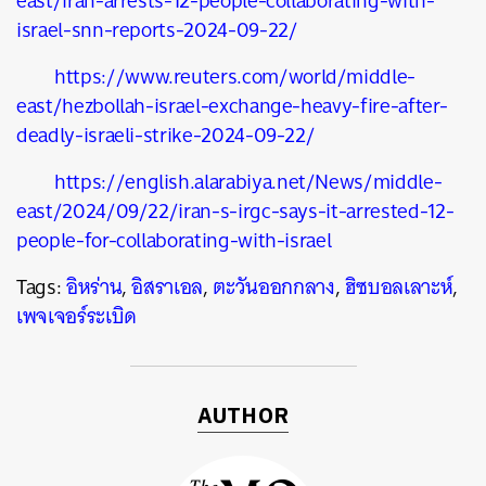
east/iran-arrests-12-people-collaborating-with-
israel-snn-reports-2024-09-22/
https://www.reuters.com/world/middle-
east/hezbollah-israel-exchange-heavy-fire-after-
deadly-israeli-strike-2024-09-22/
https://english.alarabiya.net/News/middle-
east/2024/09/22/iran-s-irgc-says-it-arrested-12-
people-for-collaborating-with-israel
Tags:
อิหร่าน
,
อิสราเอล
,
ตะวันออกกลาง
,
ฮิซบอลเลาะห์
,
เพจเจอร์ระเบิด
AUTHOR