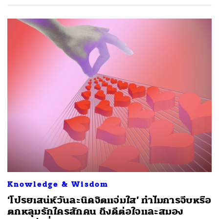
Knowledge & Wisdom
‘โปรยเสน่ห์วันละนิดจิตแจ่มใส’ ทำไมการจีบหรือ
ตกหลุมรักใครสักคน ถึงดีต่อใจและสมอง