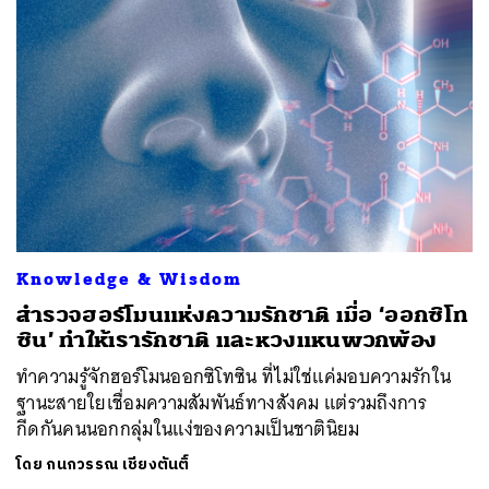
ค้นหา
SHARE
TWEET
LINE
EMAIL
Knowledge & Wisdom
สำรวจฮอร์โมนแห่งความรักชาติ เมื่อ ‘ออกซิโท
ซิน’ ทำให้เรารักชาติ และหวงแหนพวกพ้อง
ทำความรู้จักฮอร์โมนออกซิโทซิน ที่ไม่ใช่แค่มอบความรักใน
ฐานะสายใยเชื่อมความสัมพันธ์ทางสังคม แต่รวมถึงการ
กีดกันคนนอกกลุ่มในแง่ของความเป็นชาตินิยม
โดย
กนกวรรณ เชียงตันติ์