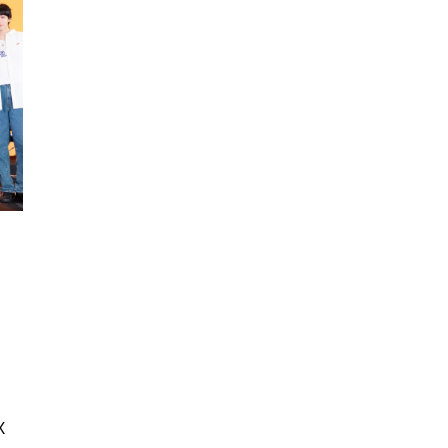
นหา
SHARE
TWEET
LINE
EMAIL
X