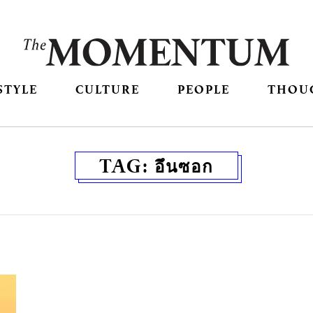
STYLE
CULTURE
PEOPLE
THOU
TAG:
อึนซอก