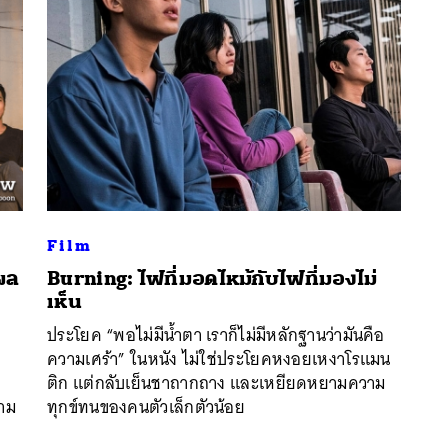
Film
ผล
Burning: ไฟที่มอดไหม้กับไฟที่มองไม่
เห็น
นหา
SHARE
TWEET
LINE
EMAIL
ง
ประโยค “พอไม่มีน้ำตา เราก็ไม่มีหลักฐานว่ามันคือ
ความเศร้า” ในหนัง ไม่ใช่ประโยคหงอยเหงาโรแมน
ติก แต่กลับเย็นชาถากถาง และเหยียดหยามความ
สาม
ทุกข์ทนของคนตัวเล็กตัวน้อย