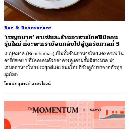
Bar & Restaurant
‘เบญจมาศ’ คาเฟ่และร้านอาหารไทยฝีมือคน
รุ่นใหม่ ที่จะพาเราย้อนกลับไปสู่ยุครัชกาลที่ 5
เบญจมาศ (Benchamas) เป็นทั้งร้านอาหารไทยและคาเฟ่ ใน
อารีย์ซอย 1 ที่โดดเด่นด้วยอาคารสูงสามชั้นสีขาวนวล นำ
เสนออาหารไทยประยุกต์และขนมไทยที่จับคู่กับชาจากทั่วทุก
มุมโลก
โดย
ชิดสุภางค์ ฉายวิโรจน์