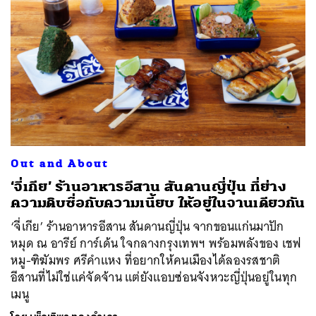
Out and About
‘จี่เกีย’ ร้านอาหารอีสาน สันดานญี่ปุ่น ที่ย่าง
ความดิบซื่อกับความเนี้ยบ ให้อยู่ในจานเดียวกัน
‘จี่เกีย’ ร้านอาหารอีสาน สันดานญี่ปุ่น จากขอนแก่นมาปัก
หมุด ณ อารีย์ การ์เด้น ใจกลางกรุงเทพฯ พร้อมพลังของ เชฟ
หมู-ฑิฆัมพร ศรีคำแหง ที่อยากให้คนเมืองได้ลองรสชาติ
อีสานที่ไม่ใช่แค่จัดจ้าน แต่ยังแอบซ่อนจังหวะญี่ปุ่นอยู่ในทุก
เมนู