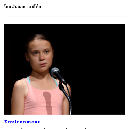
โดย
อัยย์ลดา แซ่โค้ว
Environment