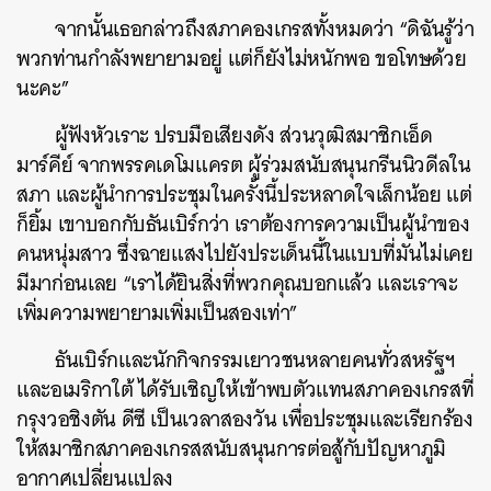
จากนั้นเธอกล่าวถึงสภาคองเกรสทั้งหมดว่า “ดิฉันรู้ว่า
พวกท่านกำลังพยายามอยู่ แต่ก็ยังไม่หนักพอ ขอโทษด้วย
นะคะ”
ผู้ฟังหัวเราะ ปรบมือเสียงดัง ส่วนวุฒิสมาชิกเอ็ด
มาร์คีย์ จากพรรคเดโมแครต ผู้ร่วมสนับสนุนกรีนนิวดีลใน
สภา และผู้นำการประชุมในครั้งนี้ประหลาดใจเล็กน้อย แต่
ก็ยิ้ม เขาบอกกับธันเบิร์กว่า เราต้องการความเป็นผู้นำของ
คนหนุ่มสาว ซึ่งฉายแสงไปยังประเด็นนี้ในแบบที่มันไม่เคย
มีมาก่อนเลย “เราได้ยินสิ่งที่พวกคุณบอกแล้ว และเราจะ
เพิ่มความพยายามเพิ่มเป็นสองเท่า”
ธันเบิร์กและนักกิจกรรมเยาวชนหลายคนทั่วสหรัฐฯ
และอเมริกาใต้ ได้รับเชิญให้เข้าพบตัวแทนสภาคองเกรสที่
กรุงวอชิงตัน ดีซี เป็นเวลาสองวัน เพื่อประชุมและเรียกร้อง
ให้สมาชิกสภาคองเกรสสนับสนุนการต่อสู้กับปัญหาภูมิ
อากาศเปลี่ยนแปลง