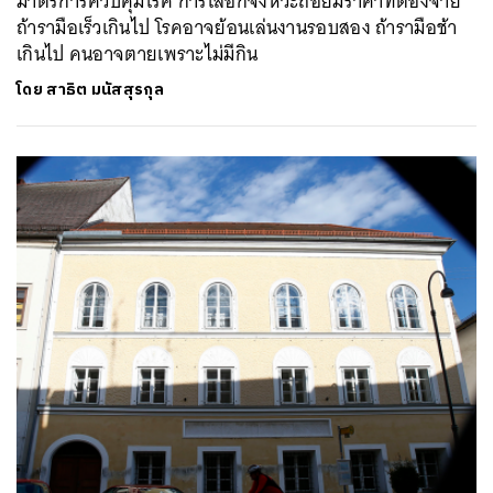
มาตรการควบคุมโรค การเลือกจังหวะถอยมีราคาที่ต้องจ่าย
ถ้ารามือเร็วเกินไป โรคอาจย้อนเล่นงานรอบสอง ถ้ารามือช้า
เกินไป คนอาจตายเพราะไม่มีกิน
โดย
สาธิต มนัสสุรกุล