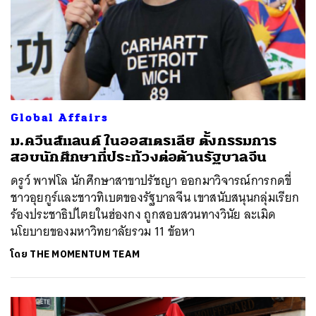
Global Affairs
ม.ควีนส์แลนด์ ในออสเตรเลีย ตั้งกรรมการ
สอบนักศึกษาที่ประท้วงต่อต้านรัฐบาลจีน
ดรูว์ พาฟโล นักศึกษาสาขาปรัชญา ออกมาวิจารณ์การกดขี่
ชาวอุยกูร์และชาวทิเบตของรัฐบาลจีน เขาสนับสนุนกลุ่มเรียก
ร้องประชาธิปไตยในฮ่องกง ถูกสอบสวนทางวินัย ละเมิด
นโยบายของมหาวิทยาลัยรวม 11 ข้อหา
ค้นหา
โดย
THE MOMENTUM TEAM
SHARE
TWEET
LINE
EMAIL