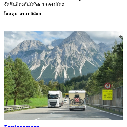
วัคซีนป้องกันโควิด-19 ครบโดส
โดย
สุธามาส ทวินันท์
Environment