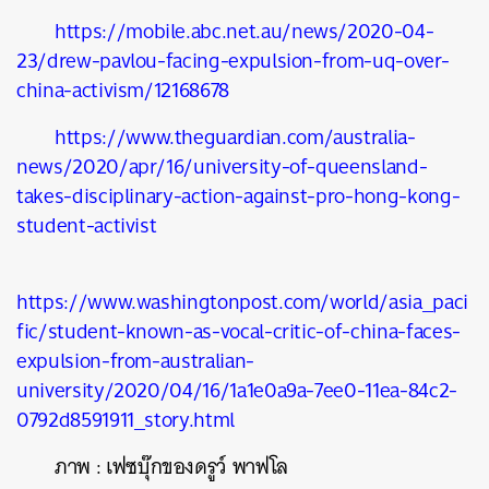
https://mobile.abc.net.au/news/2020-04-
23/drew-pavlou-facing-expulsion-from-uq-over-
china-activism/12168678
https://www.theguardian.com/australia-
news/2020/apr/16/university-of-queensland-
takes-disciplinary-action-against-pro-hong-kong-
student-activist
https://www.washingtonpost.com/world/asia_paci
fic/student-known-as-vocal-critic-of-china-faces-
expulsion-from-australian-
university/2020/04/16/1a1e0a9a-7ee0-11ea-84c2-
0792d8591911_story.html
ภาพ
:
เฟซบุ๊กของดรูว์
พาฟโล