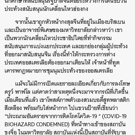
นักศึกษาที่สนับสนุนรัฐบาลจีนต่อยระหว่างการเดินขบวน
ประท้วงสนับสนุนนักเคลื่อนไหวฮ่องกง
จากน้ันเขาถูกหัวหน้ากงสุลจีนที่อยู่ในเมืองบริสเบน
และเป็นอาจารย์พิเศษของมหาวิทยาลัยกล่าวหาว่า
เขา
เป็นพวกนักเคลื่อนไหวประชาธิปไตยที่ทำกิจกรรม
สนับสนุนการแบ่งแยกประเทศ
และยกย่องกลุ่มผู้ประท้วง
ที่ออกมาสนับสนุนจีน
เรื่องนี้ทำให้กระทรวงการต่าง
ประเทศออสเตรเลียต้องออกมาเตือนให้
เจ้าหน้าที่ทูต
เคารพกฎหมายการชุมนุมประท้วงของออสเตรเลีย
แม้จะไม่มีการเปิดเผยรายละเอียดเกี่ยวกับการลงโทษ
ดรูว์
พาฟโล
แต่คาดว่าสาเหตุหนึ่งจะมาจากกรณีที่เกิดขึ้น
เมื่อเดือนที่แล้ว
เขาโพสต์ภาพตัวเองสวมบอดี้สูทพลาสติก
สีเหลือง
พร้อมกับใส่หน้ากาก
ไปแขวนป้ายที่เขียนว่า
“
ประณามอันตรายจากการติดโรคโควิด
-19 “ (COVID-19
BIOHAZARD CONDEMNED)
ที่หน้าทางเข้าของสถาบัน
ขงจื่อ
ในมหาวิทยาลัย
สถาบันแห่งนี้เป็นสถาบันที่รัฐบาล