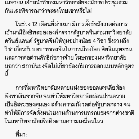
เมษายน
เจ้าหน้าที่ของมหาวิทยาลัยจะมีการประชุมร่วม
กันและพิจารณาว่าจะลงโทษเขาหรือไม่
ในช่วง
12
เดือนที่ผ่านมา
มีการตั้งข้อสังเกตต่อการ
เข้ามามีอิทธิพลขององค์กรจากรัฐบาลจีนต่อมหาวิทยาลัย
ควีนส์แลนด์
รัฐบาลจีนให้ทุนอย่างน้อย
4
วิชา
ซึ่งรวมถึง
วิชาเกี่ยวกับบทบาทของจีนในการเมืองโลก
สิทธิมนุษยชน
และการต่อต่านลัทธิก่อการร้าย
โฆษกของมหาวิทยาลัย
ค้นหา
บอกว่า
สถาบันขงจื่อไม่เกี่ยวข้องกับการออกแบบหลักสูตร
SHARE
TWEET
LINE
EMAIL
นี้
การที่มหาวิทยาลัยหลายแห่งของออสเตรเลียต้อง
พึ่งพาเงินจากจีน
จนทำให้มหาวิทยาลัยผ่อนปรนความ
เป็นอิสระของตนเอง
สร้างความกังวลต่อรัฐบาลกลาง
จน
ทำให้มีการจัดตั้งหน่วยงานด้านการแทรกแซงจากต่างชาติ
ในมหาวิทยาลัยเพื่อติดตามความเคลื่อนไหว
ที่มา
: