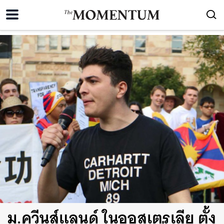
ม.ควีนส์แลนด์ ในออสเตรเลีย ตั้ง