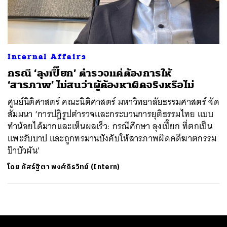
ค้นหา
SHARE
TWEET
LINE
EMAIL
Internal Affairs
กรณี ‘ลุงเปี๊ยก’ ตำรวจแค่ต้องการให้
‘สารภาพ’ ไม่สนว่าผู้ต้องหาผิดจริงหรือไม่
ศูนย์นิติศาสตร์ คณะนิติศาสตร์ มหาวิทยาลัยธรรมศาสตร์ จัด
สัมมนา ‘การปฏิรูปตำรวจและกระบวนการยุติธรรมไทย แบบ
ทำน้อยได้มากและเห็นผลเร็ว: กรณีศึกษา ลุงเปี๊ยก ที่ตกเป็น
แพะรับบาป และถูกทรมานบังคับให้สารภาพผิดคดีฆาตกรรม
ป้าบัวผัน’
โดย
ภัสร์ฐิตา พงศ์ถิรวิทย์ (Intern)