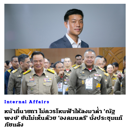
ค้นหา
Internal Affairs
SHARE
TWEET
LINE
EMAIL
หน้าที่นายกฯ ไม่ควรโหนฟ้าให้ลงมาต่ำ ‘ณัฐ
พงษ์’ ยันไม่เห็นด้วย ‘องคมนตรี’ นั่งประชุมแก้
ภัยแล้ง