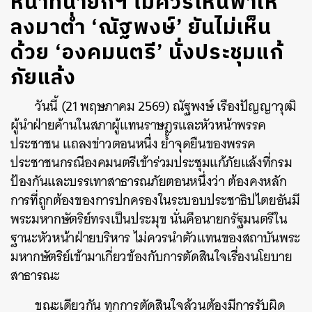
หน้าที่นายกฯ ไม่ควรโหนฟ้าให้
ลงมาต่ำ ‘ณัฐพงษ์’ ยันไม่เห็น
ด้วย ‘องคมนตรี’ นั่งประชุมแก้
ภัยแล้ง
วันนี้ (
21
พฤษภาคม
2569)
ณัฐพงษ์ เรืองปัญญาวุฒิ
ผู้นำฝ่ายค้านในสภาผู้แทนราษฎรและหัวหน้าพรรค
ประชาชน แถลงข่าวตอนหนึ่ง ย้ำจุดยืนของพรรค
ประชาชนกรณีองคมนตรีเข้าร่วมประชุมแก้ภัยแล้งที่กรม
ป้องกันและบรรเทาสาธารณภัยตอนหนึ่งว่า ต้องคงหลัก
การที่ถูกต้องของการปกครองในระบอบประชาธิปไตยอันมี
พระมหากษัตริย์ทรงเป็นประมุข นั่นคือนายกรัฐมนตรีใน
ฐานะหัวหน้าฝ่ายบริหาร ไม่ควรนำตัวแทนของสถาบันพระ
มหากษัตริย์เข้ามาเกี่ยวข้องกับการตัดสินใจเรื่องนโยบาย
สาธารณะ
ขณะเดียวกัน ทุกการตัดสินใจล้วนต้องมีการรับผิด