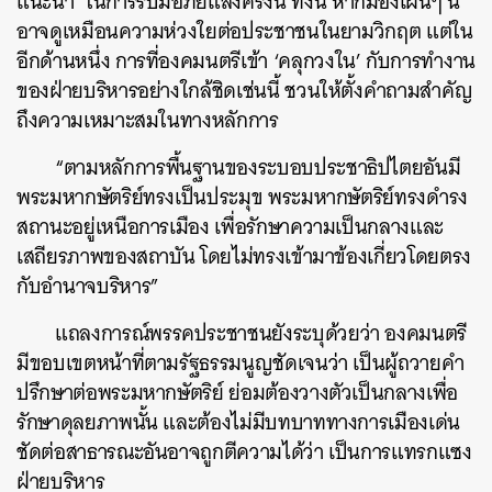
แนะนำ
’
ในการรับมือภัยแล้งครั้งนี้ ทั้งนี้ หากมองเผินๆ นี่
อาจดูเหมือนความห่วงใยต่อประชาชนในยามวิกฤต แต่ใน
อีกด้านหนึ่ง การที่องคมนตรีเข้า
‘
คลุกวงใน
’
กับการทำงาน
ของฝ่ายบริหารอย่างใกล้ชิดเช่นนี้ ชวนให้ตั้งคำถามสำคัญ
ถึงความเหมาะสมในทางหลักการ
“ตามหลักการพื้นฐานของระบอบประชาธิปไตยอันมี
พระมหากษัตริย์ทรงเป็นประมุข พระมหากษัตริย์ทรงดำรง
สถานะอยู่เหนือการเมือง เพื่อรักษาความเป็นกลางและ
เสถียรภาพของสถาบัน โดยไม่ทรงเข้ามาข้องเกี่ยวโดยตรง
กับอำนาจบริหาร”
แถลงการณ์พรรคประชาชนยังระบุด้วยว่า องคมนตรี
มีขอบเขตหน้าที่ตามรัฐธรรมนูญชัดเจนว่า เป็นผู้ถวายคำ
ปรึกษาต่อพระมหากษัตริย์ ย่อมต้องวางตัวเป็นกลางเพื่อ
รักษาดุลยภาพนั้น และต้องไม่มีบทบาททางการเมืองเด่น
ชัดต่อสาธารณะอันอาจถูกตีความได้ว่า เป็นการแทรกแซง
ฝ่ายบริหาร