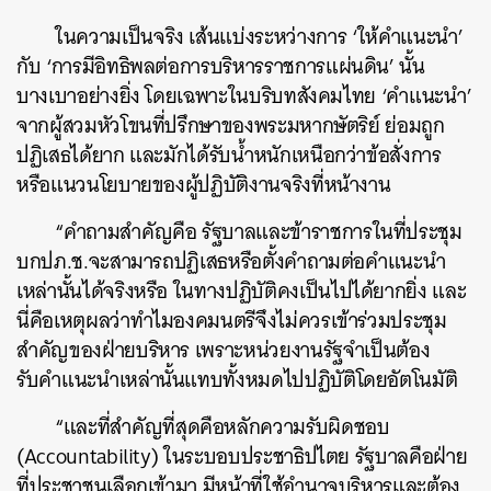
ในความเป็นจริง เส้นแบ่งระหว่างการ
‘
ให้คำแนะนำ
’
กับ
‘
การมีอิทธิพลต่อการบริหารราชการแผ่นดิน
’
นั้น
บางเบาอย่างยิ่ง โดยเฉพาะในบริบทสังคมไทย
‘
คำแนะนำ
’
จากผู้สวมหัวโขนที่ปรึกษาของพระมหากษัตริย์ ย่อมถูก
ปฏิเสธได้ยาก และมักได้รับน้ำหนักเหนือกว่าข้อสั่งการ
หรือแนวนโยบายของผู้ปฏิบัติงานจริงที่หน้างาน
“คำถามสำคัญคือ รัฐบาลและข้าราชการในที่ประชุม
บกปภ.ช.จะสามารถปฏิเสธหรือตั้งคำถามต่อคำแนะนำ
เหล่านั้นได้จริงหรือ
ในทางปฏิบัติคงเป็นไปได้ยากยิ่ง และ
นี่คือเหตุผลว่าทำไมองคมนตรีจึงไม่ควรเข้าร่วมประชุม
สำคัญของฝ่ายบริหาร เพราะหน่วยงานรัฐจำเป็นต้อง
รับคำแนะนำเหล่านั้นแทบทั้งหมดไปปฏิบัติโดยอัตโนมัติ
“และที่สำคัญที่สุดคือหลักความรับผิดชอบ
(
Accountability)
ในระบอบประชาธิปไตย รัฐบาลคือฝ่าย
ที่ประชาชนเลือกเข้ามา มีหน้าที่ใช้อำนาจบริหารและต้อง