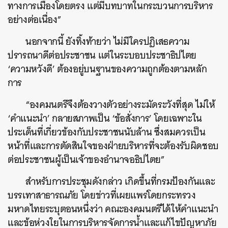
ทางการเมืองโดยตรง แต่มีบทบาทในกระบวนการบริหาร
อย่างต่อเนื่อง”
นอกจากนี้ ยังทิ้งท้ายว่า ไม่มีใครปฏิเสธความ
ปรารถนาดีต่อประชาชน แต่ในระบอบประชาธิปไตย
‘
ความหวังดี
’
ต้องอยู่บนฐานของความถูกต้องตามหลัก
การ
ค้นหา
SHARE
TWEET
LINE
EMAIL
“องคมนตรีจึงต้องวางตัวอย่างระมัดระวังที่สุด ไม่ให้
‘
คำแนะนำ
’
กลายสภาพเป็น
‘
ข้อสั่งการ
’
โดยเฉพาะใน
ประเด็นที่เกี่ยวข้องกับประชาชนนับล้าน ซึ่งสมควรเป็น
หน้าที่และการตัดสินใจของฝ่ายบริหารที่จะต้องรับผิดชอบ
ต่อประชาชนผู้เป็นเจ้าของอำนาจอธิปไตย”
สำหรับการประชุมดังกล่าว เกิดขึ้นที่กรมป้องกันและ
บรรเทาสาธารณภัย โดยข่าวที่เผยแพร่โดยกระทรวง
มหาดไทยระบุตอนหนึ่งว่า คณะองคมนตรีได้ให้คำแนะนำ
และข้อห่วงใยในการบริหารจัดการน้ำและแก้ไขปัญหาภัย