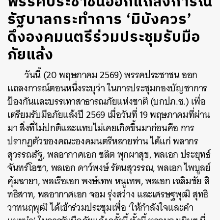
พรรคประชาชนออกแถลงการณ์
รัฐบาลกระทำการ ‘มิบังควร’
ดึงองคมนตรีร่วมประชุมรับมือ
ภัยแล้ง
วันนี้ (
20
พฤษภาคม
2569)
พรรคประชาชน ออก
แถลงการณ์ตอนหนึ่งระบุว่า ในการประชุมกองบัญชาการ
ป้องกันและบรรเทาสาธารณภัยแห่งชาติ (บกปภ.ช.) เพื่อ
เตรียมรับมือภัยแล้งปี
2569
เมื่อวันที่
19
พฤษภาคมที่ผ่าน
มา สิ่งที่ไม่ปกติและแทบไม่เคยเกิดขึ้นมาก่อนคือ การ
ปรากฏตัวของคณะองคมนตรีหลายท่าน ได้แก่ พลากร
สุวรรณรัฐ
,
พลอากาศเอก ชลิต พุกผาสุข
,
พลเอก ประยุทธ์
จันทร์โอชา
,
พลเอก ดาว์พงษ์ รัตนสุวรรณ
,
พลเอก ไพบูลย์
คุ้มฉายา
,
พลเรือเอก พงษ์เทพ หนูเทพ
,
พลเอก เฉลิมชัย สิ
ทธิสาท
,
พลอากาศเอก จอม รุ่งสว่าง และเศรษฐพุฒิ สุทธิ
วาทนฤพุฒิ ได้เข้าร่วมประชุมเพื่อ
‘
ให้กำลังใจและคำ