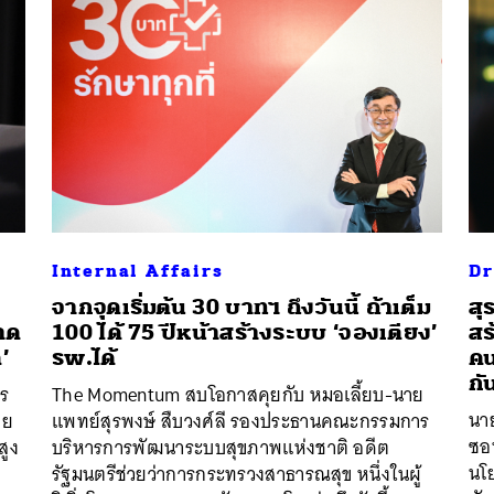
Internal Affairs
Dr
จากจุดเริ่มต้น 30 บาทฯ ถึงวันนี้ ถ้าเต็ม
สุ
าด
100 ได้ 75 ปีหน้าสร้างระบบ ‘จองเตียง’
สร
’
รพ.ได้
คน
กั
กร
The Momentum สบโอกาสคุยกับ หมอเลี้ยบ-นาย
นา
ดย
แพทย์สุรพงษ์ สืบวงศ์ลี รองประธานคณะกรรมการ
ซอ
สูง
บริหารการพัฒนาระบบสุขภาพแห่งชาติ อดีต
นโ
รัฐมนตรีช่วยว่าการกระทรวงสาธารณสุข หนึ่งในผู้