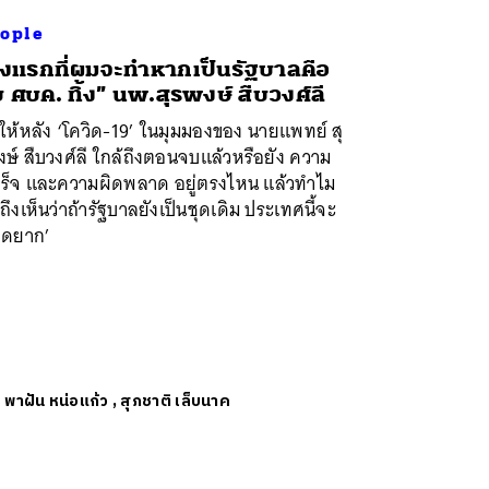
ople
ิ่งแรกที่ผมจะทำหากเป็นรัฐบาลคือ
บ ศบค. ทิ้ง” นพ.สุรพงษ์ สืบวงศ์ลี
ีให้หลัง ‘โควิด-19’ ในมุมมองของ นายแพทย์ สุ
ษ์ สืบวงศ์ลี ใกล้ถึงตอนจบแล้วหรือยัง ความ
เร็จ และความผิดพลาด อยู่ตรงไหน แล้วทำไม
ถึงเห็นว่าถ้ารัฐบาลยังเป็นชุดเดิม ประเทศนี้จะ
อดยาก’
ย
พาฝัน หน่อแก้ว
,
สุภชาติ เล็บนาค