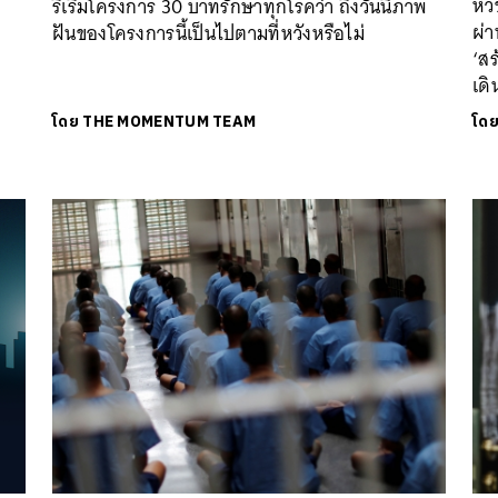
หัว
ริเริ่มโครงการ 30 บาทรักษาทุกโรคว่า ถึงวันนี้ภาพ
ผ่า
ฝันของโครงการนี้เป็นไปตามที่หวังหรือไม่
‘ส
เด
โดย
THE MOMENTUM TEAM
โด
นหา
SHARE
TWEET
LINE
EMAIL