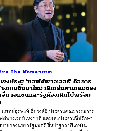
ive The Momentum
รพงษ์ระบุ ‘ซอฟต์พาวเวอร์’ คือการ
้างเกมขึ้นมาใหม่ เลิกเล่นตามเกมของ
อื่น เอกชนและรัฐต้องเดินไปพร้อม
น
ยแพทย์สุรพงษ์ สืบวงศ์ลี ประธานคณะกรรมการ
ฟต์พาวเวอร์แห่งชาติ และรองประธานที่ปรึกษา
ยบายของนายกรัฐมนตรี ขึ้นปาฐกถาพิเศษใน