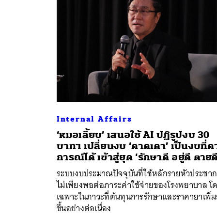
Internal Affairs
‘หมอเลี้ยบ’ เสนอใช้ AI ปฏิรูปงบ 30
บาทฯ เปลี่ยนงบ ‘คาดเดา’ เป็นงบที่ค
การณ์ได้ เข้าสู่ยุค ‘รักษาดี อยู่ดี ตายดี
ระบบงบประมาณปัจจุบันที่ใช้หลักรายหัวประชา
ไม่เพียงพอต่อภาระค่าใช้จ่ายของโรงพยาบาล โ
เฉพาะในภาวะที่ต้นทุนการรักษาและราคายาเพิ่ม
ขึ้นอย่างต่อเนื่อง