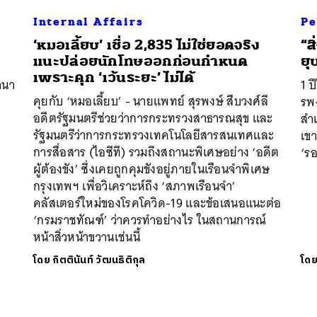
Internal Affairs
Pe
‘หมอเลี้ยบ’ เชื่อ 2,835 ไม่ใช่ยอดจริง
“ส
แนะปล่อยนักโทษออกก่อนกำหนด
ยุ
เพราะคุก ‘เว้นระยะ’ ไม่ได้
านา
1 ป
คุยกับ ‘หมอเลี้ยบ’ - นายแพทย์ สุรพงษ์ สืบวงศ์ลี
รพง
อดีตรัฐมนตรีช่วยว่าการกระทรวงสาธารณสุข และ
สำ
รัฐมนตรีว่าการกระทรวงเทคโนโลยีสารสนเทศและ
เขา
การสื่อสาร (ไอซีที) รวมถึงสถานะพิเศษอย่าง ‘อดีต
‘ร
ผู้ต้องขัง’ ซึ่งเคยถูกคุมขังอยู่ภายในเรือนจำพิเศษ
กรุงเทพฯ เพื่อวิเคราะห์ถึง ‘สภาพเรือนจำ’
คลัสเตอร์ใหม่ของโรคโควิด-19 และข้อเสนอแนะต่อ
‘กรมราชทัณฑ์’ ว่าควรทำอย่างไร ในสถานการณ์
หน้าสิ่วหน้าขวานเช่นนี้
โดย
กิตตินันท์ วัฒนธิติกุล
โด