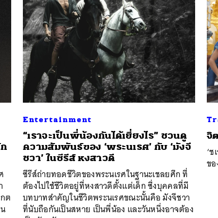
Entertainment
Tr
“เราจะเป็นพี่น้องกันได้เยี่ยงไร” ชวนดู
จิ
ัก
ความสัมพันธ์ของ ‘พระนเรศ’ กับ ‘มังจี
นหา
‘ช
ชวา’ ในซีรีส์ หงสาวดี
SHARE
TWEET
LINE
EMAIL
ขอ
าศ
ซีรีส์ถ่ายทอดชีวิตของพระนเรศในฐานะเชลยศึก ที่
า
ต้องไปใช้ชีวิตอยู่ที่หงสาวดีตั้งแต่เด็ก ซึ่งบุคคลที่มี
งเกต
บทบาทสำคัญในชีวิตพระนเรศขณะนั้นคือ มังจีชวา
ูน
ที่นับถือกันเป็นสหาย เป็นพี่น้อง และวันหนึ่งอาจต้อง