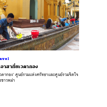
avel
ตอาสาที่ชเวดากอง
เวดากอง’ ศูนย์รวมแห่งศรัทธาและศูนย์รวมจิตใจ
งชาวพม่า